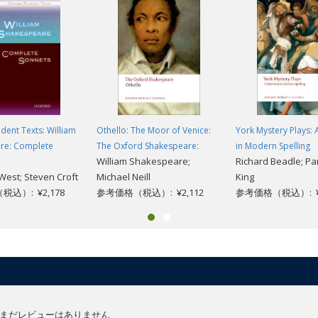
dent Texts: William
Othello: The Moor of Venice:
York Mystery Plays: 
re: Complete
The Oxford Shakespeare:
in Modern Spelling
William Shakespeare;
Richard Beadle; Pa
est; Steven Croft
Michael Neill
King
込）: ¥2,178
参考価格（税込）: ¥2,112
参考価格（税込）: ¥2
まだレビューはありません