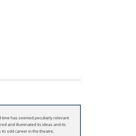
d time has seemed peculiarly relevant
red and illuminated its ideas and its
 its odd career in the theatre,