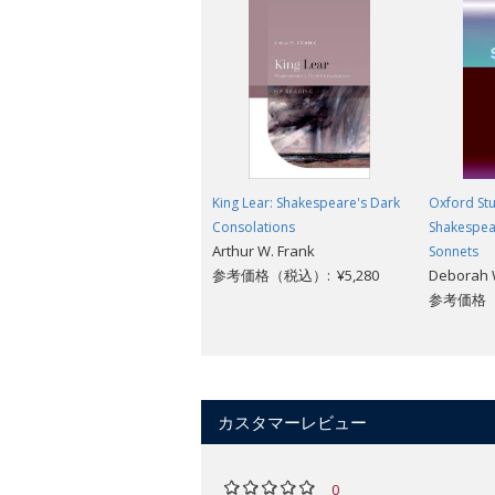
King Lear: Shakespeare's Dark
Oxford Stu
Consolations
Shakespea
Arthur W. Frank
Sonnets
参考価格（税込）: ¥5,280
Deborah W
参考価格（税
カスタマーレビュー
0