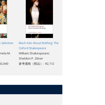
A Selection
Much Ado About Nothing: The
Oxford School Shakespeare:
Oxford Shakespeare
Henry IV: Part 1
mela M.
William Shakespeare;
William Shakespeare; Roma
Sheldon P. Zitner
Gill
,640
参考価格（税込）: ¥2,112
参考価格（税込）: ¥1,584