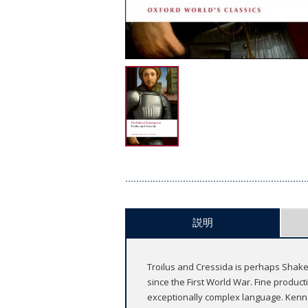
説明
Troilus and Cressida is perhaps Shake
since the First World War. Fine product
exceptionally complex language. Kenneth 