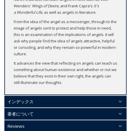
Wenders'
Wings of Desire
, and Frank Capra's
It's
a
Wonderful Life
, as well as angels in literature.
From the idea of the angel as a messenger, through to the
image of angels sent to protect and help those in need,
this is an examination of the implications of angels. It will
ask why people find the idea of angels attractive, helpful
or consoling, and why they remain so powerful in modern
culture.
It advances the view that reflecting on angels can teach us
something about human existence and whether or not we
believe that they exist in their own right, the angels can
still illuminate our thoughts.
インデックス
著者について
Reviews