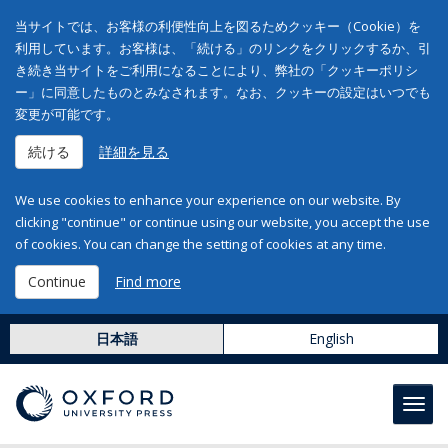
当サイトでは、お客様の利便性向上を図るためクッキー（Cookie）を
利用しています。お客様は、「続ける」のリンクをクリックするか、引
き続き当サイトをご利用になることにより、弊社の「クッキーポリシ
ー」に同意したものとみなされます。なお、クッキーの設定はいつでも
変更が可能です。
続ける
詳細を見る
We use cookies to enhance your experience on our website. By
clicking "continue" or continue using our website, you accept the use
of cookies. You can change the setting of cookies at any time.
Continue
Find more
日本語
English
Toggl
navig