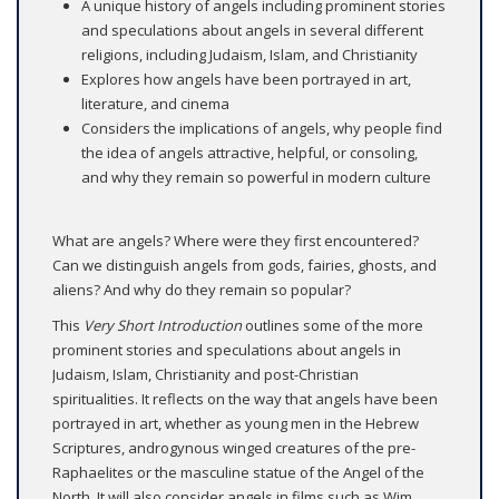
A unique history of angels including prominent stories
and speculations about angels in several different
religions, including Judaism, Islam, and Christianity
Explores how angels have been portrayed in art,
literature, and cinema
Considers the implications of angels, why people find
the idea of angels attractive, helpful, or consoling,
and why they remain so powerful in modern culture
What are angels? Where were they first encountered?
Can we distinguish angels from gods, fairies, ghosts, and
aliens? And why do they remain so popular?
This
Very Short Introduction
outlines some of the more
prominent stories and speculations about angels in
Judaism, Islam, Christianity and post-Christian
spiritualities. It reflects on the way that angels have been
portrayed in art, whether as young men in the Hebrew
Scriptures, androgynous winged creatures of the pre-
Raphaelites or the masculine statue of the Angel of the
North. It will also consider angels in films such as Wim