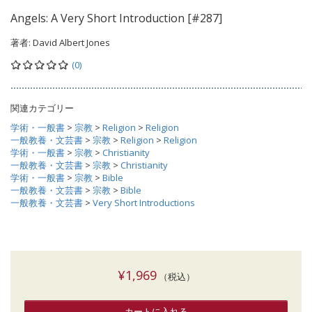
Angels: A Very Short Introduction [#287]
著者:
David Albert Jones
(0)
関連カテゴリー
学術・一般書
>
宗教
>
Religion
>
Religion
一般教養・文芸書
>
宗教
>
Religion
>
Religion
学術・一般書
>
宗教
>
Christianity
一般教養・文芸書
>
宗教
>
Christianity
学術・一般書
>
宗教
>
Bible
一般教養・文芸書
>
宗教
>
Bible
一般教養・文芸書
>
Very Short Introductions
¥1,969
（税込）
カートに入れる