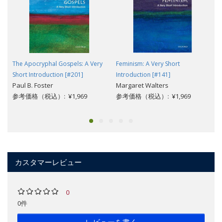
The Apocryphal Gospels: A Very
Feminism: A Very Short
Short Introduction [#201]
Introduction [#141]
Paul B. Foster
Margaret Walters
参考価格（税込）: ¥1,969
参考価格（税込）: ¥1,969
カスタマーレビュー
0
0件