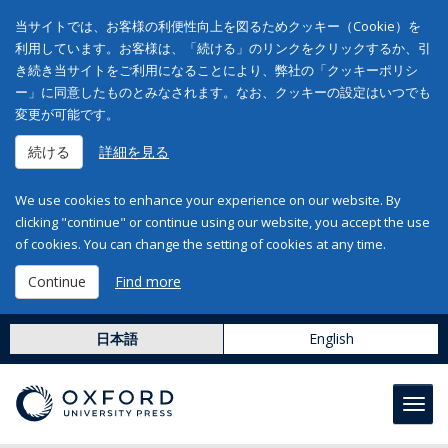
当サイトでは、お客様の利便性向上を図るためクッキー（Cookie）を
利用しています。お客様は、「続ける」のリンクをクリックするか、引
き続き当サイトをご利用になることにより、弊社の「クッキーポリシ
ー」に同意したものとみなされます。なお、クッキーの設定はいつでも
変更が可能です。
続ける
詳細を見る
We use cookies to enhance your experience on our website. By
clicking "continue" or continue using our website, you accept the use
of cookies. You can change the setting of cookies at any time.
Continue
Find more
日本語
English
Toggl
navig