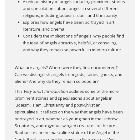
A unique history of angels including prominent stories
and speculations about angels in several different
religions, including Judaism, Islam, and Christianity
Explores how angels have been portrayed in art,
literature, and cinema
Considers the implications of angels, why people find
the idea of angels attractive, helpful, or consoling,
and why they remain so powerful in modern culture
What are angels? Where were they first encountered?
Can we distinguish angels from gods, fairies, ghosts, and
aliens? And why do they remain so popular?
This
Very Short Introduction
outlines some of the more
prominent stories and speculations about angels in
Judaism, Islam, Christianity and post-Christian
spiritualities. It reflects on the way that angels have been
portrayed in art, whether as young men in the Hebrew
Scriptures, androgynous winged creatures of the pre-
Raphaelites or the masculine statue of the Angel of the
North. It will also consider angels in films such as Wim