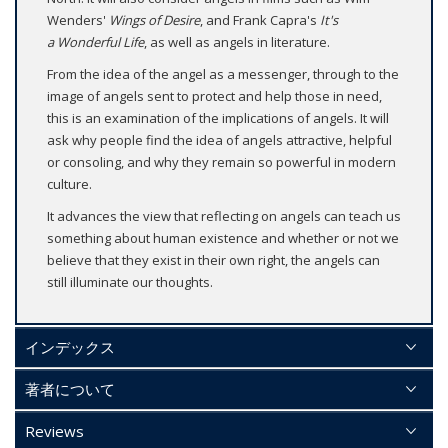
Wenders'
Wings of Desire
, and Frank Capra's
It's
a
Wonderful Life
, as well as angels in literature.
From the idea of the angel as a messenger, through to the
image of angels sent to protect and help those in need,
this is an examination of the implications of angels. It will
ask why people find the idea of angels attractive, helpful
or consoling, and why they remain so powerful in modern
culture.
It advances the view that reflecting on angels can teach us
something about human existence and whether or not we
believe that they exist in their own right, the angels can
still illuminate our thoughts.
インデックス
著者について
Reviews