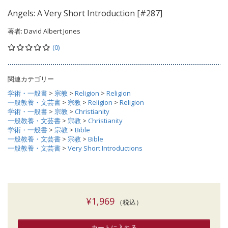
Angels: A Very Short Introduction [#287]
著者:
David Albert Jones
(0)
関連カテゴリー
学術・一般書
>
宗教
>
Religion
>
Religion
一般教養・文芸書
>
宗教
>
Religion
>
Religion
学術・一般書
>
宗教
>
Christianity
一般教養・文芸書
>
宗教
>
Christianity
学術・一般書
>
宗教
>
Bible
一般教養・文芸書
>
宗教
>
Bible
一般教養・文芸書
>
Very Short Introductions
¥1,969
（税込）
カートに入れる