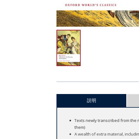
説明
Texts newly transcribed from the 
them)
A wealth of extra material, includin