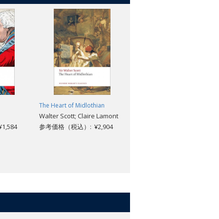
The Heart of Midlothian
Typhoon and Other Tales
Walter Scott; Claire Lamont
(Revised edition)
,584
参考価格（税込）: ¥2,904
Joseph Conrad; Cedric Watts
M.A.
参考価格（税込）: ¥2,640