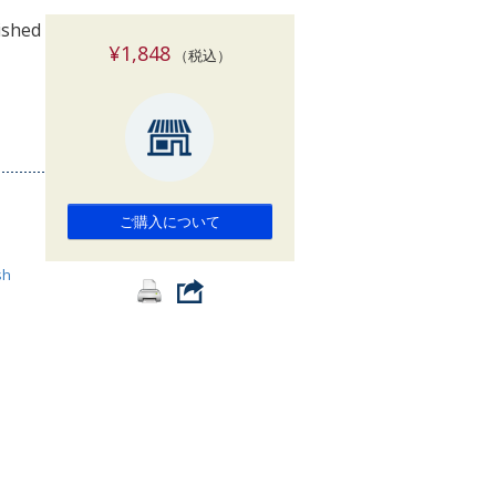
索
ished
¥1,848
（税込）
ご購入について
sh