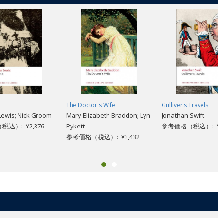
The Doctor's Wife
Gulliver's Travels
ewis; Nick Groom
Mary Elizabeth Braddon; Lyn
Jonathan Swift
込）: ¥2,376
Pykett
参考価格（税込）: ¥1
参考価格（税込）: ¥3,432