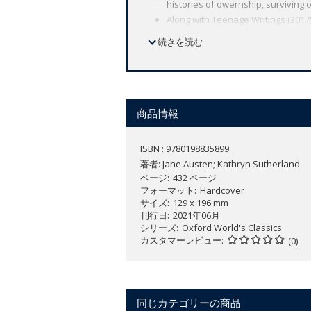
histories of owernship, surviving o
Along with Teenage Writings (2017),
続きを読む
'I am tired of submitting my will to t
feel no respect.'
The unfinished fictions collected here 
商品情報
Susan, a sexual predator and a brillian
where the Watson sisters waste away, d
ISBN : 9780198835899
death, is a topical satire on the niche
著者:
Jane Austen; Kathryn Sutherland
over-supplied south coast. If The Wats
ページ
432 ページ
of Dickens. Experimental and sharp-el
フォーマット
Hardcover
Austen.
サイズ
129 x 196 mm
刊行日
2021年06月
This edition collects together all Austen
シリーズ
Oxford World's Classics
カスタマーレビュー
(0)
year she died, aged forty-one. They c
development as a writer.
同じカテゴリーの商品