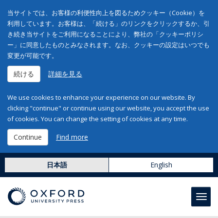
当サイトでは、お客様の利便性向上を図るためクッキー（Cookie）を
利用しています。お客様は、「続ける」のリンクをクリックするか、引
き続き当サイトをご利用になることにより、弊社の「クッキーポリシ
ー」に同意したものとみなされます。なお、クッキーの設定はいつでも
変更が可能です。
続ける
詳細を見る
We use cookies to enhance your experience on our website. By
clicking "continue" or continue using our website, you accept the use
of cookies. You can change the setting of cookies at any time.
Continue
Find more
日本語
English
Toggl
navig