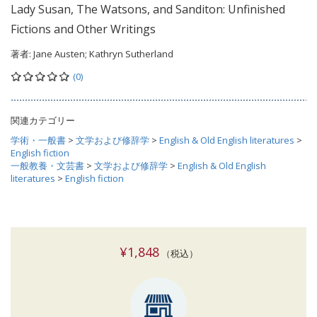
Lady Susan, The Watsons, and Sanditon: Unfinished
Fictions and Other Writings
著者:
Jane Austen; Kathryn Sutherland
(0)
関連カテゴリー
学術・一般書
>
文学および修辞学
>
English & Old English literatures
>
English fiction
一般教養・文芸書
>
文学および修辞学
>
English & Old English
literatures
>
English fiction
¥1,848
（税込）