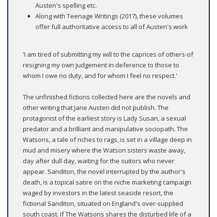
Austen's spelling etc.
Along with Teenage Writings (2017), these volumes
offer full authoritative access to all of Austen's work
'I am tired of submitting my will to the caprices of others-of
resigning my own judgement in deference to those to
whom I owe no duty, and for whom I feel no respect.'
The unfinished fictions collected here are the novels and
other writing that Jane Austen did not publish. The
protagonist of the earliest story is Lady Susan, a sexual
predator and a brilliant and manipulative sociopath. The
Watsons, a tale of riches to rags, is set in a village deep in
mud and misery where the Watson sisters waste away,
day after dull day, waiting for the suitors who never
appear. Sanditon, the novel interrupted by the author's
death, is a topical satire on the niche marketing campaign
waged by investors in the latest seaside resort, the
fictional Sanditon, situated on England's over-supplied
south coast. If The Watsons shares the disturbed life of a