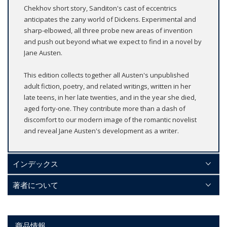
Chekhov short story, Sanditon's cast of eccentrics
anticipates the zany world of Dickens. Experimental and
sharp-elbowed, all three probe new areas of invention
and push out beyond what we expect to find in a novel by
Jane Austen.
This edition collects together all Austen's unpublished
adult fiction, poetry, and related writings, written in her
late teens, in her late twenties, and in the year she died,
aged forty-one. They contribute more than a dash of
discomfort to our modern image of the romantic novelist
and reveal Jane Austen's development as a writer.
インデックス
著者について
商品情報