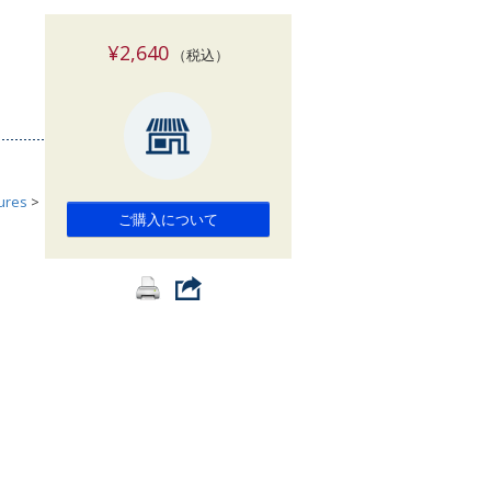
索
¥2,640
（税込）
tures
>
ご購入について