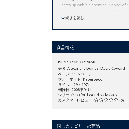
catch up with his enemies. A novel of 
himself to be an 'Angel of Providence',
great thrillers of all time, The Count 
続きを読む
as unputdownable now as it was when t
and never stopped till eleven at night'.
ABOUT THE SERIES: For over 100 years 
affordable volume reflects Oxford's co
商品情報
expert introductions by leading authori
ISBN : 9780199219650
著者:
Alexandre Dumas; David Coward
ページ
1136 ページ
フォーマット
Paperback
サイズ
129 x 197 mm
刊行日
2008年04月
シリーズ
Oxford World's Classics
カスタマーレビュー
(0)
同じカテゴリーの商品