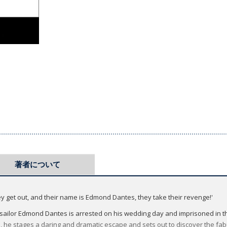
著者について
y get out, and their name is Edmond Dantes, they take their revenge!'
sailor Edmond Dantes is arrested on his wedding day and imprisoned in the
, he stages a daring and dramatic escape and sets out to discover the fab