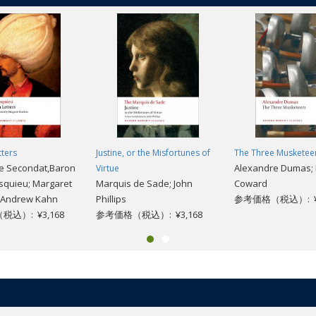
tters
Justine, or the Misfortunes of
The Three Musketee
de Secondat,Baron
Alexandre Dumas; 
Virtue
squieu; Margaret
Marquis de Sade; John
Coward
 Andrew Kahn
Phillips
参考価格（税込）: ¥2
込）: ¥3,168
参考価格（税込）: ¥3,168