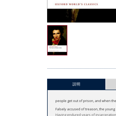
説明
people get out of prison, and when the
Falsely accused of treason, the young 
Having endured years of incarceration