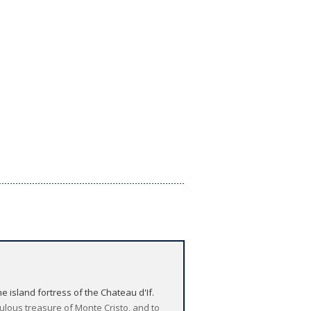
 island fortress of the Chateau d'If.
ulous treasure of Monte Cristo, and to