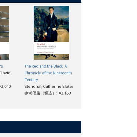
rs
The Red and the Black: A
Twenty Years After
David
Alexandre Dumas; David
Chronicle of the Nineteenth
Coward
Century
,640
Stendhal; Catherine Slater
参考価格（税込）: ¥3,168
参考価格（税込）: ¥3,168