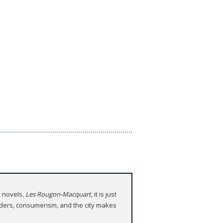
y novels,
Les Rougon-Macquart
, it is just
orders, consumerism, and the city makes