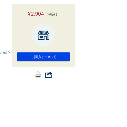
索
¥2,904
（税込）
tures
>
ご購入について