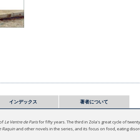
インデックス
著者について
 of
Le Ventre de Paris
for fifty years. The third in Zola's great cycle of twent
e Raquin
and other novels in the series, and its focus on food, eating dis