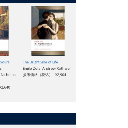
ebours
The Bright Side of Life
The Red and the Black: A
s;
Emile Zola; Andrew Rothwell
Chronicle of the Nineteenth
 Nicholas
参考価格（税込）: ¥2,904
Century
Stendhal; Catherine Slater
,640
参考価格（税込）: ¥3,168