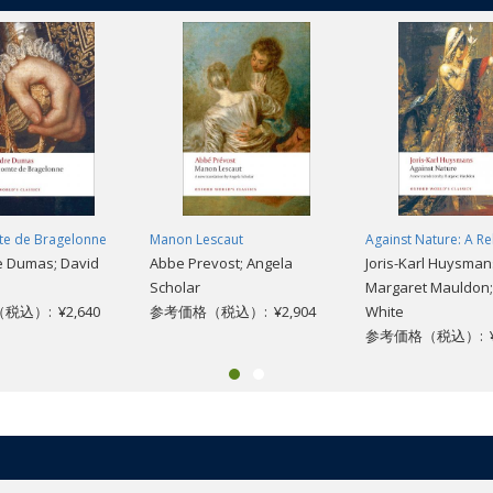
te de Bragelonne
Manon Lescaut
Against Nature: A R
e Dumas; David
Abbe Prevost; Angela
Joris-Karl Huysman
Scholar
Margaret Mauldon;
込）: ¥2,640
参考価格（税込）: ¥2,904
White
参考価格（税込）: ¥2