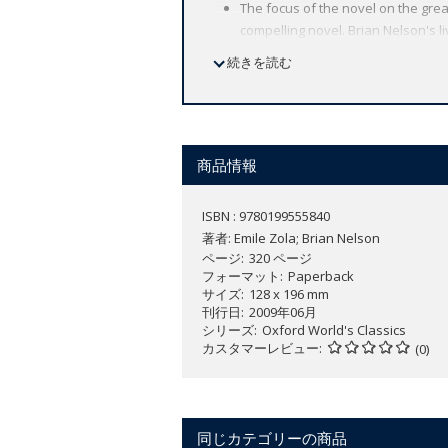
The focus of the novel on the grea
compelling novel. Brian Nelson's li
Dames
(
The Ladies' Paradise
).
続きを読む
The Introduction explores the use of
the times, as well as the problema
The bibliography and notes ensure th
商品情報
Respectable people...What bastard
ISBN : 9780199555840
Unjustly deported to Devil's Island fo
著者:
Emile Zola; Brian Nelson
city changed beyond recognition. Th
ページ
320 ページ
reconstruction to make way for Les Ha
フォーマット
Paperback
from its devotion to the Government, Fl
サイズ
128 x 196 mm
world in which food and the injustice of
刊行日
2009年06月
シリーズ
Oxford World's Classics
カスタマーレビュー
(0)
The Belly of Paris (Le Ventre de Paris)
is
Lantier and in its satirical representa
同じカテゴリーの商品