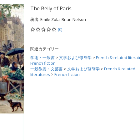
The Belly of Paris
著者:
Emile Zola; Brian Nelson
(0)
関連カテゴリー
学術・一般書
>
文学および修辞学
>
French & related litera
French fiction
一般教養・文芸書
>
文学および修辞学
>
French & related
literatures
>
French fiction