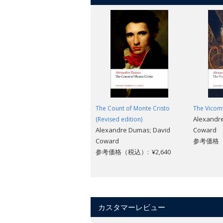
The Count of Monte Cristo
The Vicom
Alexandr
(Revised edition)
Alexandre Dumas; David
Coward
Coward
参考価格（税
参考価格（税込）: ¥2,640
カスタマーレビュー