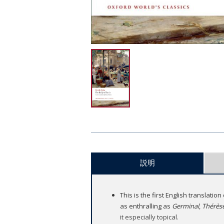
説明
This is the first English translation
as enthralling as
Germinal
,
Thérès
it especially topical.