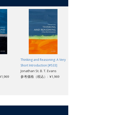
Thinking and Reasoning: A Very
Environmental Economics: A
Short Introduction [#533]
Very Short Introduction [#284]
Jonathan St. B. T. Evans
Stephen Smith
,969
参考価格（税込）: ¥1,969
参考価格（税込）: ¥1,969