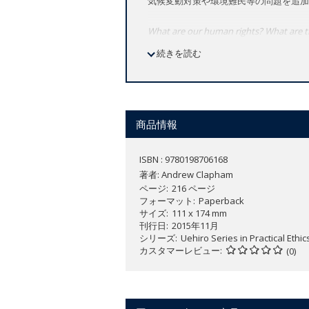
気候変動対策や環境難民等の問題を追加
What are our human rights? What are thei
New to this Edition:
続きを読む
Brings the Bush Administration's 
Accounts for new issues of restri
Acknowledges issues related to cl
to the human rights debate
商品情報
Provides a more intense discussion 
Libya and Syria
ISBN : 9780198706168
著者:
Andrew Clapham
ページ
216 ページ
Today it is usually not long before a 
フォーマット
Paperback
internationally, and must move quickly 
サイズ
111 x 174 mm
刊行日
2015年11月
This
Very Short Introduction
, in its s
シリーズ
Uehiro Series in Practical Ethic
movement. Discussing torture and arbi
カスタマーレビュー
(0)
rights in the context of privacy, equalit
and how they are formed in law, Claph
heading.