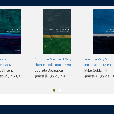
ery Short
Computer Science: A Very
Sound: A Very Short
on [#547]
Short Introduction [#466]
Introduction [#451]
. Vincent
Subrata Dasgupta
Mike Goldsmith
込）: ¥1,969
参考価格（税込）: ¥1,969
参考価格（税込）: ¥1