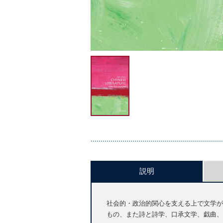
説明
社会的・政治的関心を支える上で文学が
もの、また詩と詩学、口承文学、戯曲、