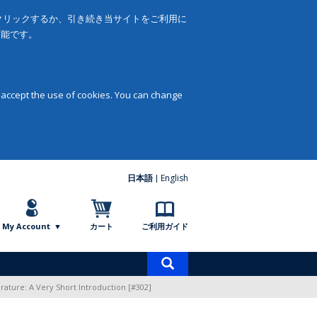
をクリックするか、引き続き当サイトをご利用に
可能です。
 accept the use of cookies. You can change
日本語
English
My Account
カート
ご利用ガイド
商
品
rature: A Very Short Introduction [#302]
検