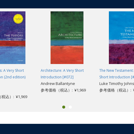
: A Very Short
Architecture: A Very Short
The New Testament:
on (2nd edition)
Introduction [#072]
Short Introduction [
Andrew Ballantyne
Luke Timothy John
参考価格（税込）: ¥1,969
参考価格（税込）: ¥1
込）: ¥1,969