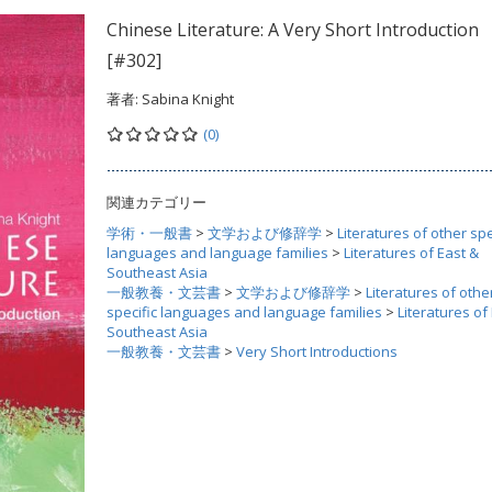
Chinese Literature: A Very Short Introduction
[#302]
著者:
Sabina Knight
(0)
関連カテゴリー
学術・一般書
>
文学および修辞学
>
Literatures of other spe
languages and language families
>
Literatures of East &
Southeast Asia
一般教養・文芸書
>
文学および修辞学
>
Literatures of othe
specific languages and language families
>
Literatures of
Southeast Asia
一般教養・文芸書
>
Very Short Introductions