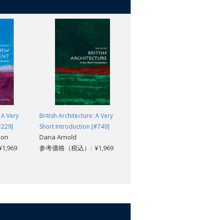
 A Very
British Architecture: A Very
Heidegger: A Very Short
#229]
Short Introduction [#749]
Introduction (2nd edition)
son
Dana Arnold
[#025]
,969
参考価格（税込）: ¥1,969
Michael Inwood
参考価格（税込）: ¥1,969