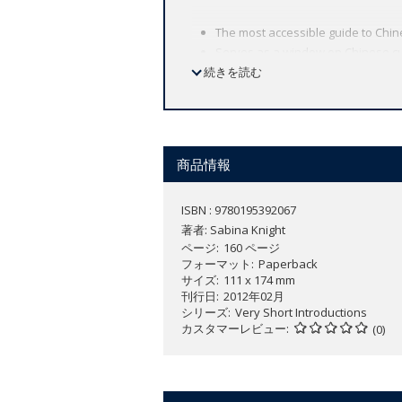
The most accessible guide to Chin
Serves as a window on Chinese cu
続きを読む
Introduces Chinese literary theori
Argues for the rise of literary mo
Perhaps nowhere else has literature b
more to its literary traditions than to its
商品情報
focusing on the key role literary cultu
as encompassing history and philosophy
ISBN : 9780195392067
foundations of literary culture as wel
著者:
Sabina Knight
historical records through the moderni
ページ
160 ページ
relationship between ethics and aesthet
フォーマット
Paperback
サイズ
111 x 174 mm
literature has served the interests of
刊行日
2012年02月
book includes Chinese characters for n
シリーズ
Very Short Introductions
カスタマーレビュー
(0)