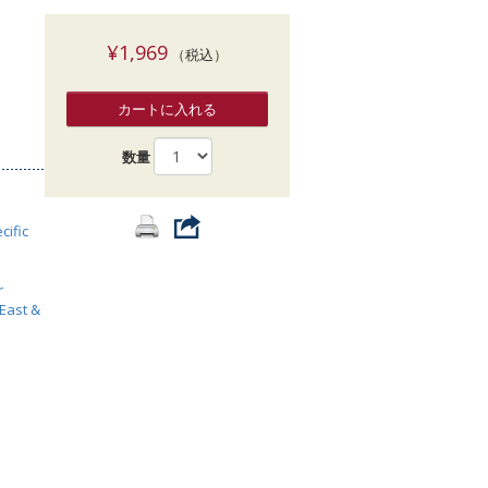
索
¥1,969
（税込）
カートに入れる
数量
cific
r
 East &