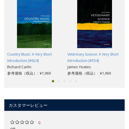
Country Music: A Very Short
Veterinary Science: A Very Short
Introduction [#624]
Introduction [#554]
Richard Carlin
James Yeates
参考価格（税込）: ¥1,969
参考価格（税込）: ¥1,969
カスタマーレビュー
0
0件