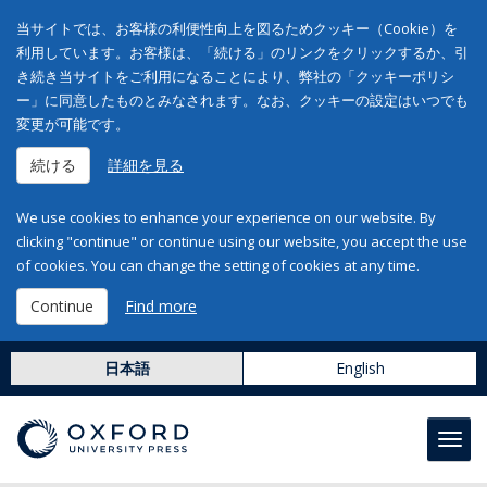
当サイトでは、お客様の利便性向上を図るためクッキー（Cookie）を
利用しています。お客様は、「続ける」のリンクをクリックするか、引
き続き当サイトをご利用になることにより、弊社の「クッキーポリシ
ー」に同意したものとみなされます。なお、クッキーの設定はいつでも
変更が可能です。
続ける
詳細を見る
We use cookies to enhance your experience on our website. By
clicking "continue" or continue using our website, you accept the use
of cookies. You can change the setting of cookies at any time.
Continue
Find more
日本語
English
Toggl
navig