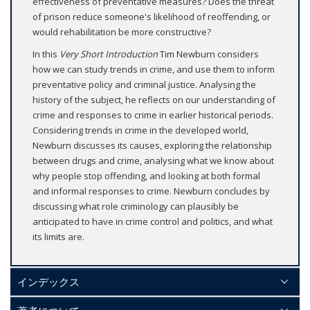
effectiveness of preventative measures? Does the threat
of prison reduce someone's likelihood of reoffending, or
would rehabilitation be more constructive?
In this
Very Short Introduction
Tim Newburn considers
how we can study trends in crime, and use them to inform
preventative policy and criminal justice. Analysing the
history of the subject, he reflects on our understanding of
crime and responses to crime in earlier historical periods.
Considering trends in crime in the developed world,
Newburn discusses its causes, exploring the relationship
between drugs and crime, analysing what we know about
why people stop offending, and looking at both formal
and informal responses to crime. Newburn concludes by
discussing what role criminology can plausibly be
anticipated to have in crime control and politics, and what
its limits are.
インデックス