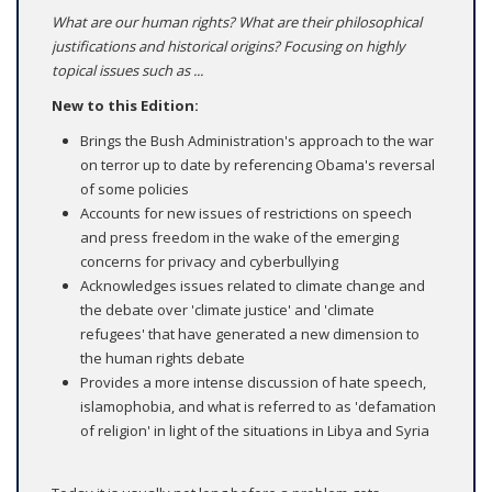
What are our human rights? What are their philosophical
justifications and historical origins? Focusing on highly
topical issues such as ...
New to this Edition:
Brings the Bush Administration's approach to the war
on terror up to date by referencing Obama's reversal
of some policies
Accounts for new issues of restrictions on speech
and press freedom in the wake of the emerging
concerns for privacy and cyberbullying
Acknowledges issues related to climate change and
the debate over 'climate justice' and 'climate
refugees' that have generated a new dimension to
the human rights debate
Provides a more intense discussion of hate speech,
islamophobia, and what is referred to as 'defamation
of religion' in light of the situations in Libya and Syria