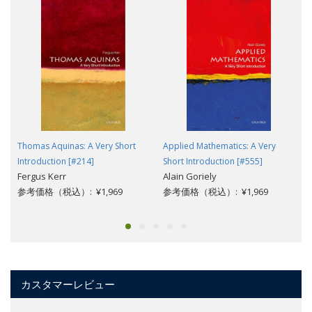
Thomas Aquinas: A Very Short
Applied Mathematics: A Very
Introduction [#214]
Short Introduction [#555]
Fergus Kerr
Alain Goriely
参考価格（税込）: ¥1,969
参考価格（税込）: ¥1,969
カスタマーレビュー