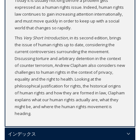
Today it is usually not long before a problem gets
expressed as a human rights issue. Indeed, human rights
law continues to gain increasing attention internationally,
and must move quickly in order to keep up with a social
world that changes so rapidly.
This
Very Short Introduction
, in its second edition, brings
the issue of human rights up to date, considering the
current controversies surrounding the movement.
Discussing torture and arbitrary detention in the context
of counter terrorism, Andrew Clapham also considers new
challenges to human rights in the context of privacy,
equality and the right to health. Looking at the
philosophical justification for rights, the historical origins
of human rights and how they are formed in law, Clapham
explains what our human rights actually are, what they
might be, and where the human rights movement is
heading.
インデックス