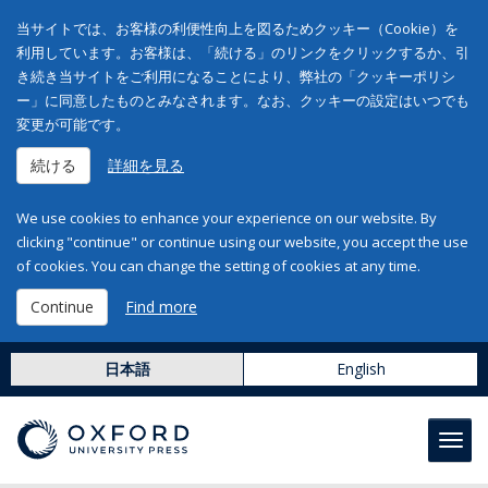
当サイトでは、お客様の利便性向上を図るためクッキー（Cookie）を
利用しています。お客様は、「続ける」のリンクをクリックするか、引
き続き当サイトをご利用になることにより、弊社の「クッキーポリシ
ー」に同意したものとみなされます。なお、クッキーの設定はいつでも
変更が可能です。
続ける
詳細を見る
We use cookies to enhance your experience on our website. By
clicking "continue" or continue using our website, you accept the use
of cookies. You can change the setting of cookies at any time.
Continue
Find more
日本語
English
Toggl
navig