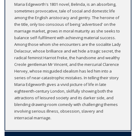
Maria Edgeworth's 1801 novel, Belinda, is an absorbing,
sometimes provocative, tale of social and domestic life
among the English aristocracy and gentry. The heroine of
the title, only too conscious of being 'advertised' on the
marriage market, grows in moral maturity as she seeks to
balance self-fulfilment with achieving material success.
Among those whom she encounters are the socialite Lady
Delacour, whose brilliance and wit hide a tragic secret, the
radical feminist Harriot Freke, the handsome and wealthy
Creole gentleman Mr Vincent, and the mercurial Clarence
Hervey, whose misguided idealism has led him into a
series of near-catastrophic mistakes. In telling their story
Maria Edgeworth gives a vivid picture of life in late
eighteenth-century London, skilfully showing both the
attractions of leisured society and its darker side, and
blending drawing-room comedy with challenging themes
involving serious illness, obsession, slavery and
interracial marriage.