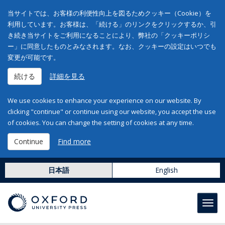
当サイトでは、お客様の利便性向上を図るためクッキー（Cookie）を
利用しています。お客様は、「続ける」のリンクをクリックするか、引
き続き当サイトをご利用になることにより、弊社の「クッキーポリシ
ー」に同意したものとみなされます。なお、クッキーの設定はいつでも
変更が可能です。
続ける
詳細を見る
We use cookies to enhance your experience on our website. By
clicking "continue" or continue using our website, you accept the use
of cookies. You can change the setting of cookies at any time.
Continue
Find more
日本語
English
Toggl
navig