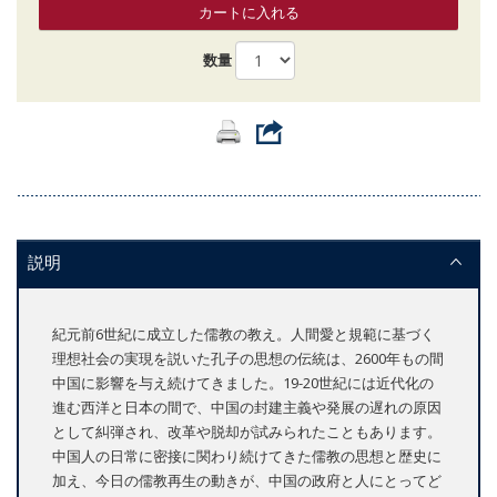
カートに入れる
数量
説明
紀元前6世紀に成立した儒教の教え。人間愛と規範に基づく
理想社会の実現を説いた孔子の思想の伝統は、2600年もの間
中国に影響を与え続けてきました。19-20世紀には近代化の
進む西洋と日本の間で、中国の封建主義や発展の遅れの原因
として糾弾され、改革や脱却が試みられたこともあります。
中国人の日常に密接に関わり続けてきた儒教の思想と歴史に
加え、今日の儒教再生の動きが、中国の政府と人にとってど