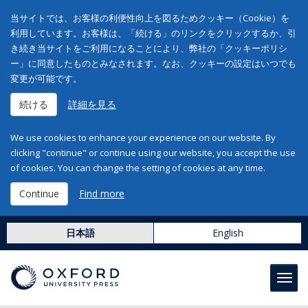
当サイトでは、お客様の利便性向上を図るためクッキー（Cookie）を
利用しています。お客様は、「続ける」のリンクをクリックするか、引
き続き当サイトをご利用になることにより、弊社の「クッキーポリシ
ー」に同意したものとみなされます。なお、クッキーの設定はいつでも
変更が可能です。
続ける
詳細を見る
We use cookies to enhance your experience on our website. By
clicking "continue" or continue using our website, you accept the use
of cookies. You can change the setting of cookies at any time.
Continue
Find more
日本語
English
Toggl
navig