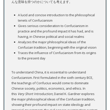
んな意味を持つのかについても考えます。
A lucid and concise introduction to the philosophical
tenets of Confucianism
Gives serious consideration to Confucianism in
practice and the profound impact it has had, and is
having, in Chinese political and social realms
Analyzes the major philosophical ideas of the
Confucian tradition, beginning with the original vision
Traces the influence of Confucianism from its origins
to the present day
To understand China, it is essential to understand
Confucianism. First formulated in the sixth century BCE,
the teachings of Confucius would come to dominate
Chinese society, politics, economics, and ethics. In
this
Very Short Introduction
, Daniel K. Gardner explores
the major philosophical ideas of the Confucian tradition,
showing their profound impact on state ideology and
imperial government, the civil service examination system,