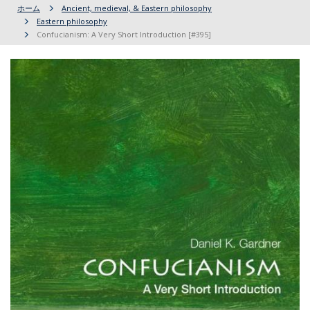
ホーム
Ancient, medieval, & Eastern philosophy
Eastern philosophy
Confucianism: A Very Short Introduction [#395]