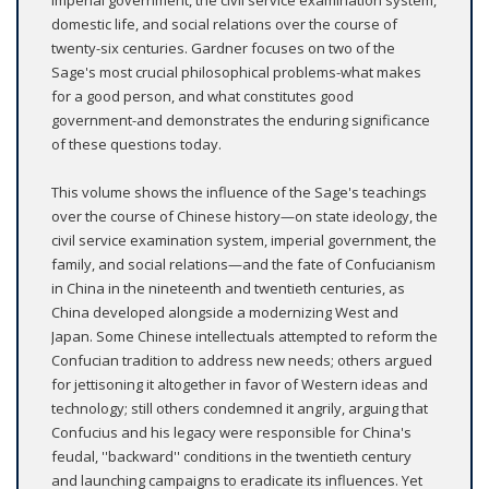
domestic life, and social relations over the course of
twenty-six centuries. Gardner focuses on two of the
Sage's most crucial philosophical problems-what makes
for a good person, and what constitutes good
government-and demonstrates the enduring significance
of these questions today.
This volume shows the influence of the Sage's teachings
over the course of Chinese history—on state ideology, the
civil service examination system, imperial government, the
family, and social relations—and the fate of Confucianism
in China in the nineteenth and twentieth centuries, as
China developed alongside a modernizing West and
Japan. Some Chinese intellectuals attempted to reform the
Confucian tradition to address new needs; others argued
for jettisoning it altogether in favor of Western ideas and
technology; still others condemned it angrily, arguing that
Confucius and his legacy were responsible for China's
feudal, ''backward'' conditions in the twentieth century
and launching campaigns to eradicate its influences. Yet