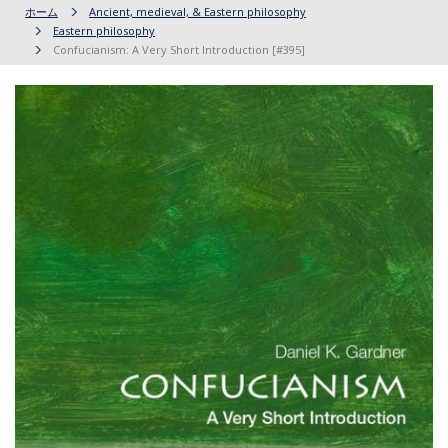
ホーム
Ancient, medieval, & Eastern philosophy
Eastern philosophy
Confucianism: A Very Short Introduction [#395]