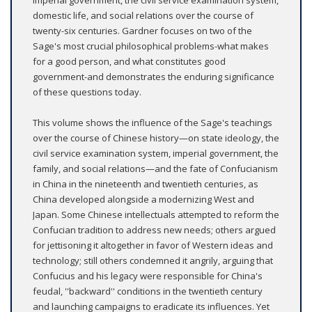
domestic life, and social relations over the course of
twenty-six centuries. Gardner focuses on two of the
Sage's most crucial philosophical problems-what makes
for a good person, and what constitutes good
government-and demonstrates the enduring significance
of these questions today.
This volume shows the influence of the Sage's teachings
over the course of Chinese history—on state ideology, the
civil service examination system, imperial government, the
family, and social relations—and the fate of Confucianism
in China in the nineteenth and twentieth centuries, as
China developed alongside a modernizing West and
Japan. Some Chinese intellectuals attempted to reform the
Confucian tradition to address new needs; others argued
for jettisoning it altogether in favor of Western ideas and
technology; still others condemned it angrily, arguing that
Confucius and his legacy were responsible for China's
feudal, ''backward'' conditions in the twentieth century
and launching campaigns to eradicate its influences. Yet