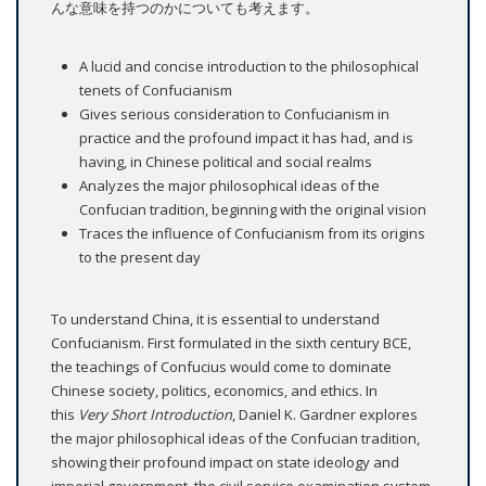
んな意味を持つのかについても考えます。
A lucid and concise introduction to the philosophical
tenets of Confucianism
Gives serious consideration to Confucianism in
practice and the profound impact it has had, and is
having, in Chinese political and social realms
Analyzes the major philosophical ideas of the
Confucian tradition, beginning with the original vision
Traces the influence of Confucianism from its origins
to the present day
To understand China, it is essential to understand
Confucianism. First formulated in the sixth century BCE,
the teachings of Confucius would come to dominate
Chinese society, politics, economics, and ethics. In
this
Very Short Introduction
, Daniel K. Gardner explores
the major philosophical ideas of the Confucian tradition,
showing their profound impact on state ideology and
imperial government, the civil service examination system,