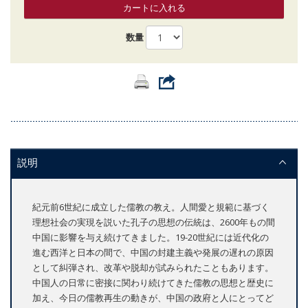
カートに入れる
数量
説明
紀元前6世紀に成立した儒教の教え。人間愛と規範に基づく
理想社会の実現を説いた孔子の思想の伝統は、2600年もの間
中国に影響を与え続けてきました。19-20世紀には近代化の
進む西洋と日本の間で、中国の封建主義や発展の遅れの原因
として糾弾され、改革や脱却が試みられたこともあります。
中国人の日常に密接に関わり続けてきた儒教の思想と歴史に
加え、今日の儒教再生の動きが、中国の政府と人にとってど