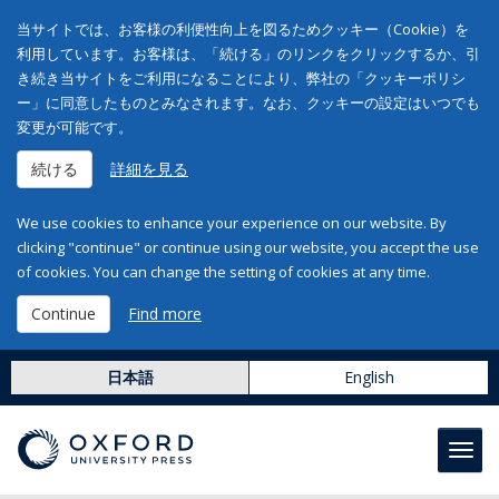
当サイトでは、お客様の利便性向上を図るためクッキー（Cookie）を
利用しています。お客様は、「続ける」のリンクをクリックするか、引
き続き当サイトをご利用になることにより、弊社の「クッキーポリシ
ー」に同意したものとみなされます。なお、クッキーの設定はいつでも
変更が可能です。
続ける
詳細を見る
We use cookies to enhance your experience on our website. By
clicking "continue" or continue using our website, you accept the use
of cookies. You can change the setting of cookies at any time.
Continue
Find more
日本語
English
Toggl
navig