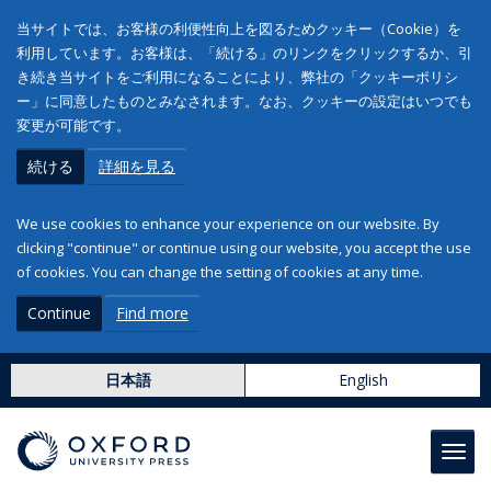
当サイトでは、お客様の利便性向上を図るためクッキー（Cookie）を
利用しています。お客様は、「続ける」のリンクをクリックするか、引
き続き当サイトをご利用になることにより、弊社の「クッキーポリシ
ー」に同意したものとみなされます。なお、クッキーの設定はいつでも
変更が可能です。
続ける
詳細を見る
We use cookies to enhance your experience on our website. By
clicking "continue" or continue using our website, you accept the use
of cookies. You can change the setting of cookies at any time.
Continue
Find more
日本語
English
Toggl
navig