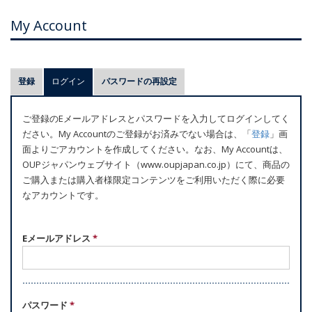
My Account
プ
登録
ログイン
(アクティブなタブ)
パスワードの再設定
ラ
イ
ご登録のEメールアドレスとパスワードを入力してログインしてく
マ
ださい。My Accountのご登録がお済みでない場合は、「
登録
」画
リ
面よりごアカウントを作成してください。なお、My Accountは、
ー
OUPジャパンウェブサイト（www.oupjapan.co.jp）にて、商品の
ご購入または購入者様限定コンテンツをご利用いただく際に必要
タ
なアカウントです。
ブ
Eメールアドレス
*
パスワード
*