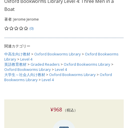
Oxford Bookworms Library Level 4: Three Men in a
Boat
著者:
Jerome Jerome
(0)
関連カテゴリー
中高生向け教材
>
Oxford Bookworms Library
>
Oxford Bookworms
Library
>
Level 4
英語教育教材
>
Graded Readers
>
Oxford Bookworms Library
>
Oxford Bookworms Library
>
Level 4
大学生～社会人向け教材
>
Oxford Bookworms Library
>
Oxford
Bookworms Library
>
Level 4
¥968
（税込）