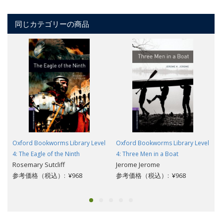
同じカテゴリーの商品
Oxford Bookworms Library Level
Oxford Bookworms Library Level
4: The Eagle of the Ninth
4: Three Men in a Boat
Rosemary Sutcliff
Jerome Jerome
参考価格（税込）: ¥968
参考価格（税込）: ¥968