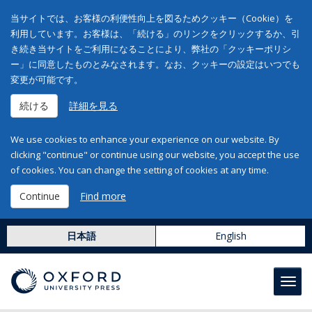
当サイトでは、お客様の利便性向上を図るためクッキー（Cookie）を
利用しています。お客様は、「続ける」のリンクをクリックするか、引
き続き当サイトをご利用になることにより、弊社の「クッキーポリシ
ー」に同意したものとみなされます。なお、クッキーの設定はいつでも
変更が可能です。
続ける
詳細を見る
We use cookies to enhance your experience on our website. By
clicking "continue" or continue using our website, you accept the use
of cookies. You can change the setting of cookies at any time.
Continue
Find more
日本語
English
Toggl
navig