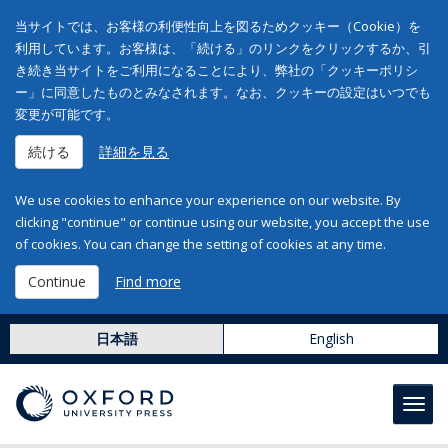
当サイトでは、お客様の利便性向上を図るためクッキー（Cookie）を
利用しています。お客様は、「続ける」のリンクをクリックするか、引
き続き当サイトをご利用になることにより、弊社の「クッキーポリシ
ー」に同意したものとみなされます。なお、クッキーの設定はいつでも
変更が可能です。
続ける
詳細を見る
We use cookies to enhance your experience on our website. By
clicking "continue" or continue using our website, you accept the use
of cookies. You can change the setting of cookies at any time.
Continue
Find more
日本語
English
Toggl
navig