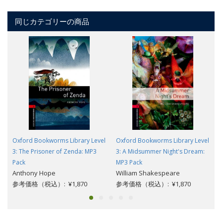
同じカテゴリーの商品
Oxford Bookworms Library Level
Oxford Bookworms Library Level
3: The Prisoner of Zenda: MP3
3: A Midsummer Night's Dream:
Pack
MP3 Pack
Anthony Hope
William Shakespeare
参考価格（税込）: ¥1,870
参考価格（税込）: ¥1,870