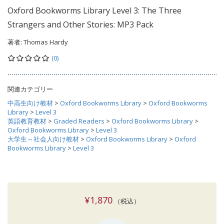
Oxford Bookworms Library Level 3: The Three
Strangers and Other Stories: MP3 Pack
著者:
Thomas Hardy
(0)
関連カテゴリー
中高生向け教材
>
Oxford Bookworms Library
>
Oxford Bookworms
Library
>
Level 3
英語教育教材
>
Graded Readers
>
Oxford Bookworms Library
>
Oxford Bookworms Library
>
Level 3
大学生～社会人向け教材
>
Oxford Bookworms Library
>
Oxford
Bookworms Library
>
Level 3
¥1,870
（税込）