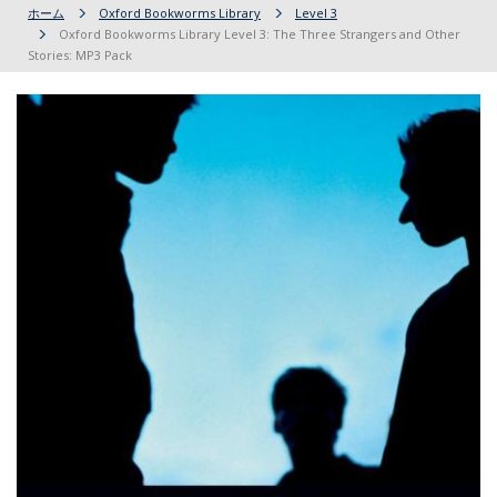
ホーム
Oxford Bookworms Library
Level 3
Oxford Bookworms Library Level 3: The Three Strangers and Other
Stories: MP3 Pack