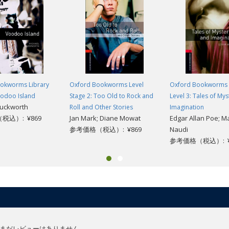
okworms Library
Oxford Bookworms Level
Oxford Bookworms 
oodoo Island
Stage 2: Too Old to Rock and
Level 3: Tales of My
Duckworth
Roll and Other Stories
Imagination
税込）: ¥869
Jan Mark; Diane Mowat
Edgar Allan Poe; M
参考価格（税込）: ¥869
Naudi
参考価格（税込）: ¥
まだレビューはありません