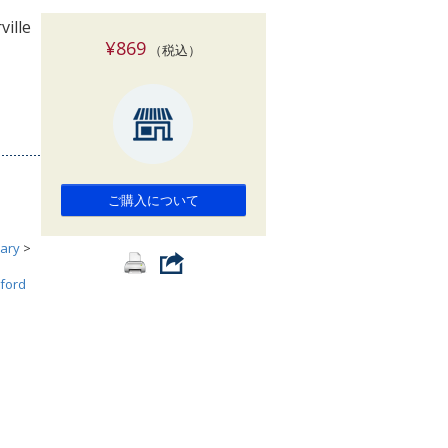
索
ille
¥869
（税込）
ご購入について
ary
>
ford