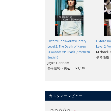
Oxford Bookworms Library
Oxford Bo
Level 2: The Death of Karen
Level 2: V
Michael 
Silkwood: MP3 Pack (American
参考価格（
English)
Joyce Hannam
参考価格（税込）: ¥1,518
カスタマーレビュー
0