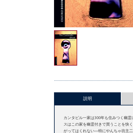
説明
カンタビル一家は300年も住みつく幽
スはこの家を幽霊付きで買うことを快く
がってはくれない―特にやんちゃ坊主二