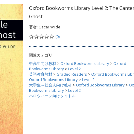
Oxford Bookworms Library Level 2: The Canterv
Ghost
著者:
Oscar Wilde
(0)
関連カテゴリー
中高生向け教材
>
Oxford Bookworms Library
>
Oxford
Bookworms Library
>
Level 2
英語教育教材
>
Graded Readers
>
Oxford Bookworms Libr
Oxford Bookworms Library
>
Level 2
大学生～社会人向け教材
>
Oxford Bookworms Library
>
Ox
Bookworms Library
>
Level 2
ハロウィーン向けタイトル