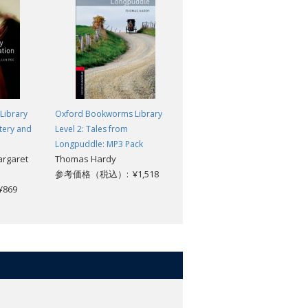
Library
Oxford Bookworms Library
Oxford Bookworms Library
stery and
Level 2: Tales from
Level 2: Voodoo Island: MP3
Longpuddle: MP3 Pack
Pack
argaret
Thomas Hardy
Michael Duckworth
参考価格（税込）: ¥1,518
参考価格（税込）: ¥1,518
869