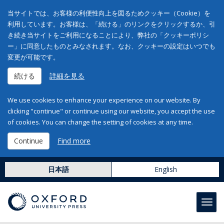
当サイトでは、お客様の利便性向上を図るためクッキー（Cookie）を
利用しています。お客様は、「続ける」のリンクをクリックするか、引
き続き当サイトをご利用になることにより、弊社の「クッキーポリシ
ー」に同意したものとみなされます。なお、クッキーの設定はいつでも
変更が可能です。
続ける
詳細を見る
We use cookies to enhance your experience on our website. By
clicking "continue" or continue using our website, you accept the use
of cookies. You can change the setting of cookies at any time.
Continue
Find more
日本語
English
Toggl
navig