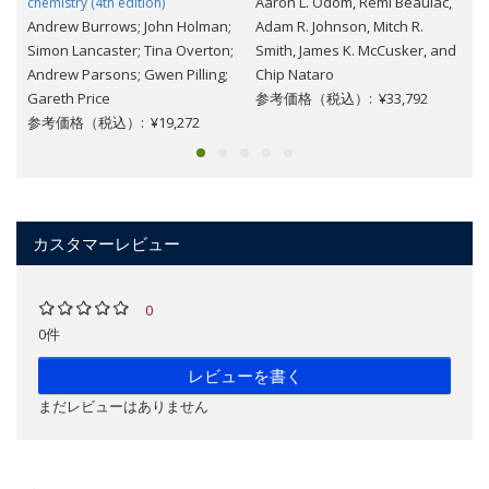
Aaron L. Odom, Remi Beaulac,
chemistry (4th edition)
Andrew Burrows; John Holman;
Adam R. Johnson, Mitch R.
Simon Lancaster; Tina Overton;
Smith, James K. McCusker, and
Andrew Parsons; Gwen Pilling;
Chip Nataro
Gareth Price
参考価格（税込）: ¥33,792
参考価格（税込）: ¥19,272
カスタマーレビュー
0
0件
レビューを書く
まだレビューはありません