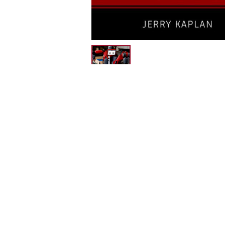
説明
人工知能（AI）は、今後数十年のうち
可能性がある一方で、労働市場の混乱、
ち、人を凌駕して、宇宙における私たち
それとも単なる賢い電化製品と見做すの