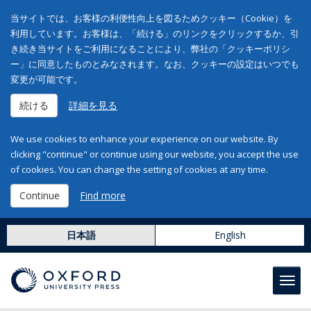
当サイトでは、お客様の利便性向上を図るためクッキー（Cookie）を
利用しています。お客様は、「続ける」のリンクをクリックするか、引
き続き当サイトをご利用になることにより、弊社の「クッキーポリシ
ー」に同意したものとみなされます。なお、クッキーの設定はいつでも
変更が可能です。
続ける
詳細を見る
We use cookies to enhance your experience on our website. By
clicking "continue" or continue using our website, you accept the use
of cookies. You can change the setting of cookies at any time.
Continue
Find more
日本語
English
Toggl
navig