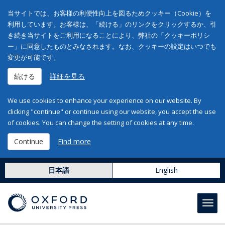
当サイトでは、お客様の利便性向上を図るためクッキー（Cookie）を
利用しています。お客様は、「続ける」のリンクをクリックするか、引
き続き当サイトをご利用になることにより、弊社の「クッキーポリシ
ー」に同意したものとみなされます。なお、クッキーの設定はいつでも
変更が可能です。
続ける
詳細を見る
We use cookies to enhance your experience on our website. By
clicking "continue" or continue using our website, you accept the use
of cookies. You can change the setting of cookies at any time.
Continue
Find more
日本語
English
Toggl
navig