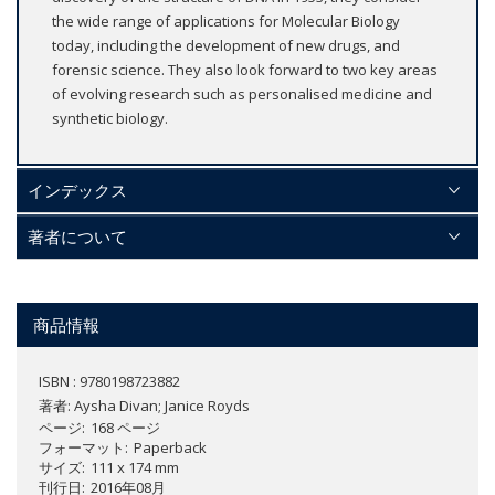
the wide range of applications for Molecular Biology
today, including the development of new drugs, and
forensic science. They also look forward to two key areas
of evolving research such as personalised medicine and
synthetic biology.
インデックス
著者について
商品情報
ISBN : 9780198723882
著者:
Aysha Divan; Janice Royds
ページ
168 ページ
フォーマット
Paperback
サイズ
111 x 174 mm
刊行日
2016年08月