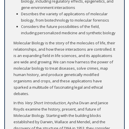
biology, including regulatory effects, epigenetics, and
gene-environment interactions
Describes the variety of applications of molecular
biology, from biotechnology to molecular forensics
Considers the future possibilities of the field,
including personalized medicine and synthetic biology
Molecular Biology is the story of the molecules of life, their
relationships, and how these interactions are controlled. It
is an expanding field in life sciences, and its applications
are wide and growing. We can now harness the power of
molecular biology to treat diseases, solve crimes, map
human history, and produce genetically modified
organisms and crops, and these applications have
sparked a multitude of fascinating legal and ethical
debates.
In this
Very Short Introduction
, Aysha Divan and Janice
Royds examine the history, present, and future of
Molecular Biology. Starting with the building blocks
established by Darwin, Wallace and Mendel, and the
discovery of the structure of DNA in 1953, they consider