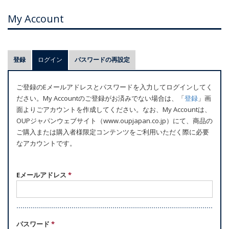
My Account
プ
登録
ログイン
(アクティブなタブ)
パスワードの再設定
ラ
イ
ご登録のEメールアドレスとパスワードを入力してログインしてく
マ
ださい。My Accountのご登録がお済みでない場合は、「
登録
」画
リ
面よりごアカウントを作成してください。なお、My Accountは、
ー
OUPジャパンウェブサイト（www.oupjapan.co.jp）にて、商品の
ご購入または購入者様限定コンテンツをご利用いただく際に必要
タ
なアカウントです。
ブ
Eメールアドレス
*
パスワード
*