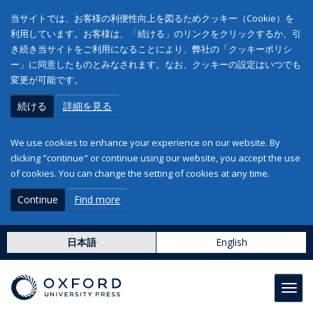
当サイトでは、お客様の利便性向上を図るためクッキー（Cookie）を
利用しています。お客様は、「続ける」のリンクをクリックするか、引
き続き当サイトをご利用になることにより、弊社の「クッキーポリシ
ー」に同意したものとみなされます。なお、クッキーの設定はいつでも
変更が可能です。
続ける
詳細を見る
We use cookies to enhance your experience on our website. By
clicking "continue" or continue using our website, you accept the use
of cookies. You can change the setting of cookies at any time.
Continue
Find more
日本語
English
Toggl
navig