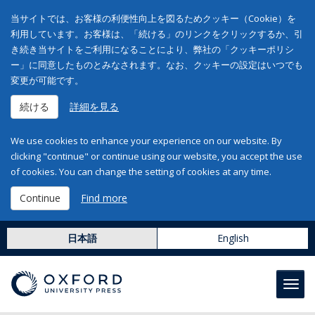
当サイトでは、お客様の利便性向上を図るためクッキー（Cookie）を
利用しています。お客様は、「続ける」のリンクをクリックするか、引
き続き当サイトをご利用になることにより、弊社の「クッキーポリシ
ー」に同意したものとみなされます。なお、クッキーの設定はいつでも
変更が可能です。
続ける
詳細を見る
We use cookies to enhance your experience on our website. By
clicking "continue" or continue using our website, you accept the use
of cookies. You can change the setting of cookies at any time.
Continue
Find more
日本語
English
Toggl
navig