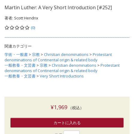
Martin Luther: A Very Short Introduction [#252]
著者:
Scott Hendrix
(0)
関連カテゴリー
学術・一般書
>
宗教
>
Christian denominations
>
Protestant
denominations of Continental origin & related body
一般教養・文芸書
>
宗教
>
Christian denominations
>
Protestant
denominations of Continental origin & related body
一般教養・文芸書
>
Very Short Introductions
¥1,969
（税込）
カートに入れる