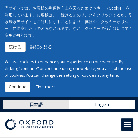
当サイトでは、お客様の利便性向上を図るためクッキー（Cookie）を
利用しています。お客様は、「続ける」のリンクをクリックするか、引
き続き当サイトをご利用になることにより、弊社の「クッキーポリシ
ー」に同意したものとみなされます。なお、クッキーの設定はいつでも
変更が可能です。
続ける
詳細を見る
We use cookies to enhance your experience on our website. By
clicking "continue" or continue using our website, you accept the use
of cookies. You can change the setting of cookies at any time.
Continue
Find more
日本語
English
Toggl
navig