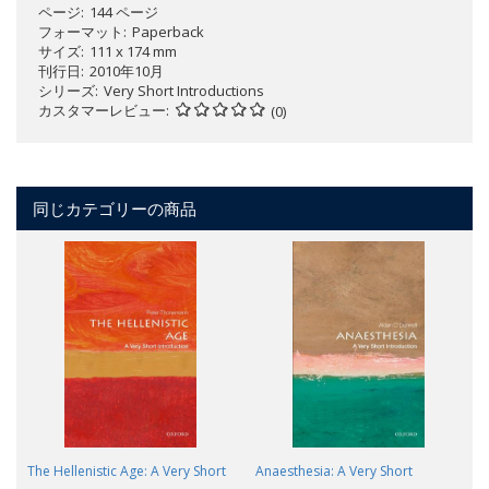
ページ
144 ページ
フォーマット
Paperback
サイズ
111 x 174 mm
刊行日
2010年10月
シリーズ
Very Short Introductions
カスタマーレビュー
(0)
同じカテゴリーの商品
The Hellenistic Age: A Very Short
Anaesthesia: A Very Short