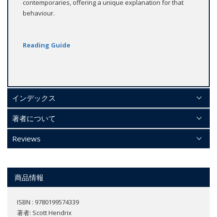
contemporaries, offering a unique explanation for that
behaviour.
Reading Guide
インデックス
著者について
Reviews
商品情報
ISBN : 9780199574339
著者:
Scott Hendrix