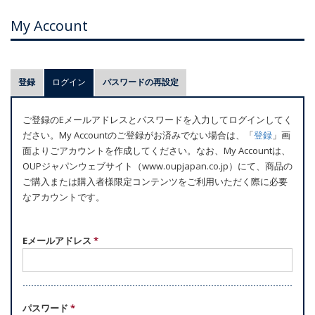
My Account
プ
登録
ログイン
(アクティブなタブ)
パスワードの再設定
ラ
イ
ご登録のEメールアドレスとパスワードを入力してログインしてく
マ
ださい。My Accountのご登録がお済みでない場合は、「
登録
」画
リ
面よりごアカウントを作成してください。なお、My Accountは、
ー
OUPジャパンウェブサイト（www.oupjapan.co.jp）にて、商品の
ご購入または購入者様限定コンテンツをご利用いただく際に必要
タ
なアカウントです。
ブ
Eメールアドレス
*
パスワード
*