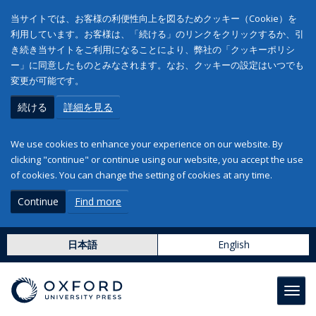
当サイトでは、お客様の利便性向上を図るためクッキー（Cookie）を
利用しています。お客様は、「続ける」のリンクをクリックするか、引
き続き当サイトをご利用になることにより、弊社の「クッキーポリシ
ー」に同意したものとみなされます。なお、クッキーの設定はいつでも
変更が可能です。
続ける
詳細を見る
We use cookies to enhance your experience on our website. By
clicking "continue" or continue using our website, you accept the use
of cookies. You can change the setting of cookies at any time.
Continue
Find more
日本語
English
Toggl
navig