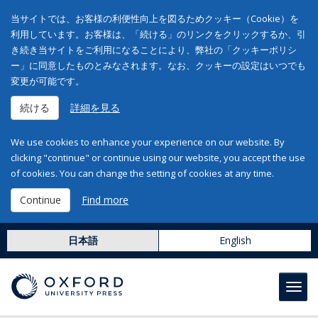
当サイトでは、お客様の利便性向上を図るためクッキー（Cookie）を
利用しています。お客様は、「続ける」のリンクをクリックするか、引
き続き当サイトをご利用になることにより、弊社の「クッキーポリシ
ー」に同意したものとみなされます。なお、クッキーの設定はいつでも
変更が可能です。
続ける
詳細を見る
We use cookies to enhance your experience on our website. By
clicking "continue" or continue using our website, you accept the use
of cookies. You can change the setting of cookies at any time.
Continue
Find more
日本語
English
Toggl
navig