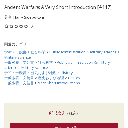
Ancient Warfare: A Very Short Introduction [#117]
著者:
Harry Sidebottom
(0)
関連カテゴリー
学術・一般書
>
社会科学
>
Public administration & military science
>
Military science
一般教養・文芸書
>
社会科学
>
Public administration & military
science
>
Military science
学術・一般書
>
歴史および地理
>
History
一般教養・文芸書
>
歴史および地理
>
History
一般教養・文芸書
>
Very Short Introductions
¥1,969
（税込）
カートに入れる