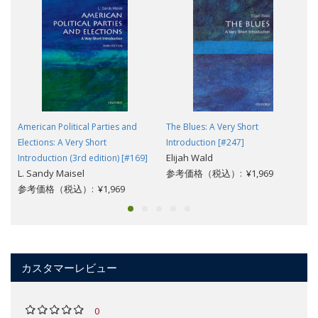
American Political Parties and
The Blues: A Very Short
Elections: A Very Short
Introduction [#247]
Elijah Wald
Introduction (3rd edition) [#169]
L. Sandy Maisel
参考価格（税込）: ¥1,969
参考価格（税込）: ¥1,969
カスタマーレビュー
0