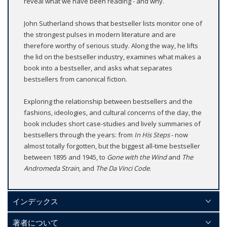
reveal what we have been reading - and why.
John Sutherland shows that bestseller lists monitor one of
the strongest pulses in modern literature and are
therefore worthy of serious study. Along the way, he lifts
the lid on the bestseller industry, examines what makes a
book into a bestseller, and asks what separates
bestsellers from canonical fiction.
Exploring the relationship between bestsellers and the
fashions, ideologies, and cultural concerns of the day, the
book includes short case-studies and lively summaries of
bestsellers through the years: from
In His Steps
- now
almost totally forgotten, but the biggest all-time bestseller
between 1895 and 1945, to
Gone with the Wind
and
The
Andromeda Strain
, and
The Da Vinci Code
.
インデックス
著者について