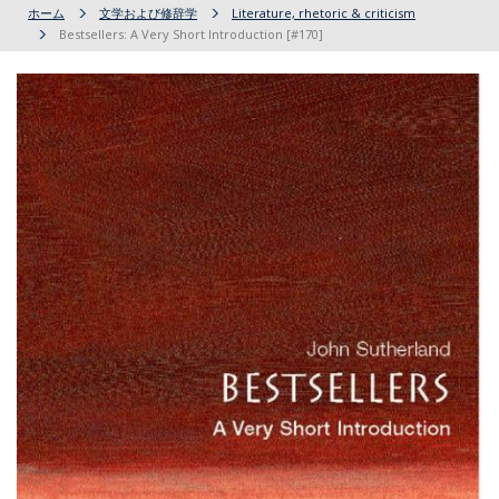
ホーム
文学および修辞学
Literature, rhetoric & criticism
Bestsellers: A Very Short Introduction [#170]