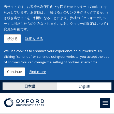
当サイトでは、お客様の利便性向上を図るためクッキー（Cookie）を
利用しています。お客様は、「続ける」のリンクをクリックするか、引
き続き当サイトをご利用になることにより、弊社の「クッキーポリシ
ー」に同意したものとみなされます。なお、クッキーの設定はいつでも
変更が可能です。
続ける
詳細を見る
We use cookies to enhance your experience on our website. By
clicking "continue" or continue using our website, you accept the use
of cookies. You can change the setting of cookies at any time.
Continue
Find more
日本語
English
Toggl
navig