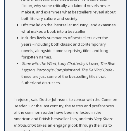
fiction, why some critically-acclaimed novels never
make it, and examines what bestsellers reveal about
both literary culture and society.
Lifts the lid on the 'bestseller industry', and examines
what makes a book into a bestseller.
Includes lively summaries of bestsellers over the
years - including both classic and contemporary
novels, alongside some surprising titles and long-
forgotten names.
Gone with the Wind
,
Lady Chatterley's Lover
,
The Blue
Lagoon
,
Portnoy's Complaint
and
The Da Vinci Code
-
these are just some of the bestselling titles that
Sutherland discusses.
'I rejoice', said Doctor Johnson, 'to concur with the Common
Reader.' For the last century, the tastes and preferences
of the common reader have been reflected in the
American and British bestseller lists, and this
Very Short
Introduction
takes an engaging look through the lists to