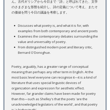
ん。古代ギリシアから今日まで「詩」と呼ばれてきた、文学
のさまざまな形態を紹介し、詩の定義について考え、またそ
の価値を問う今日の議論を考察します。
Discusses what poetry is, and what it is for, with
examples from both contemporary and ancient poets
Examines the contemporary debates surrounding the
value and universality of poetry.
From distinguished modern poet and literary critic,
Bernard O'Donoghue.
Poetry, arguably, has a greater range of conceptual
meaning than perhaps any other term in English. At the
most basic level everyone can recognise it—it is a kind of
literature that uses special linguistic devices of
organization and expression for aesthetic effect.
However, far grander claims have been made for poetry
than this—such as Shelley's that the poets 'are the
unacknowledged legislators of the world', and that poetry
is 'a higher truth'.