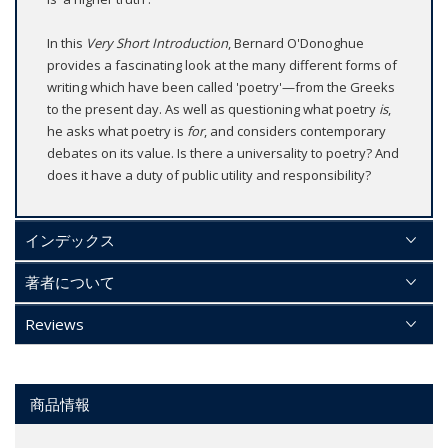
In this
Very Short Introduction
, Bernard O'Donoghue
provides a fascinating look at the many different forms of
writing which have been called 'poetry'—from the Greeks
to the present day. As well as questioning what poetry
is
,
he asks what poetry is
for
, and considers contemporary
debates on its value. Is there a universality to poetry? And
does it have a duty of public utility and responsibility?
インデックス
著者について
Reviews
商品情報