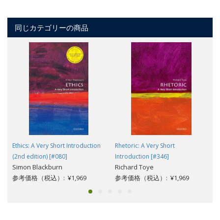
同じカテゴリーの商品
Ethics: A Very Short Introduction
Rhetoric: A Very Short
(2nd edition) [#080]
Introduction [#346]
Simon Blackburn
Richard Toye
参考価格（税込）: ¥1,969
参考価格（税込）: ¥1,969