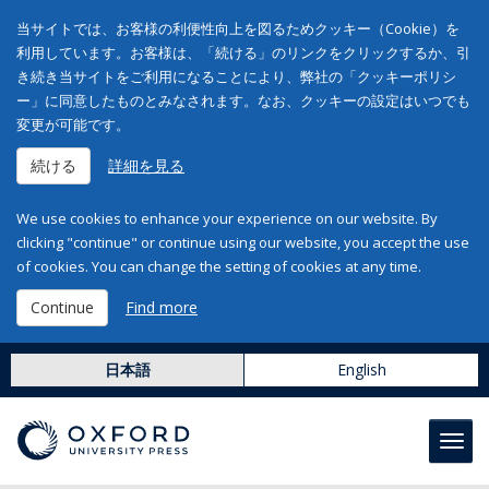
当サイトでは、お客様の利便性向上を図るためクッキー（Cookie）を
利用しています。お客様は、「続ける」のリンクをクリックするか、引
き続き当サイトをご利用になることにより、弊社の「クッキーポリシ
ー」に同意したものとみなされます。なお、クッキーの設定はいつでも
変更が可能です。
続ける
詳細を見る
We use cookies to enhance your experience on our website. By
clicking "continue" or continue using our website, you accept the use
of cookies. You can change the setting of cookies at any time.
Continue
Find more
日本語
English
Toggl
navig