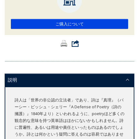
ご購入について
説明
詩人は「世界の非公認の立法者」であり、詩は『真理』（パ
ーシー・ビッシュ・シェリー『A Defense of Poetry（詩の
擁護）』1840年より）といわれるように、poetryほど多くの
観念的な意味を持つ英単語はほかにないかもしれません。詩
に普遍性、あるいは用途や責任といったものはあるのでしょ
うか。詩とは何かという疑問に答えるのは容易ではありませ