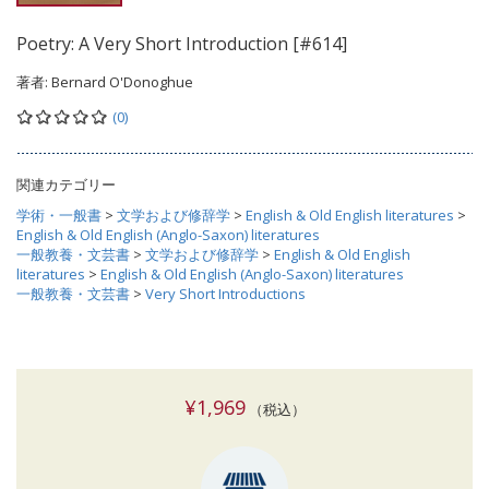
Poetry: A Very Short Introduction [#614]
著者:
Bernard O'Donoghue
(0)
関連カテゴリー
学術・一般書
>
文学および修辞学
>
English & Old English literatures
>
English & Old English (Anglo-Saxon) literatures
一般教養・文芸書
>
文学および修辞学
>
English & Old English
literatures
>
English & Old English (Anglo-Saxon) literatures
一般教養・文芸書
>
Very Short Introductions
¥1,969
（税込）