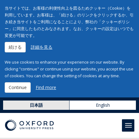
当サイトでは、お客様の利便性向上を図るためクッキー（Cookie）を
利用しています。お客様は、「続ける」のリンクをクリックするか、引
き続き当サイトをご利用になることにより、弊社の「クッキーポリシ
ー」に同意したものとみなされます。なお、クッキーの設定はいつでも
変更が可能です。
続ける
詳細を見る
We use cookies to enhance your experience on our website. By
clicking "continue" or continue using our website, you accept the use
of cookies. You can change the setting of cookies at any time.
Continue
Find more
日本語
English
Toggl
navig