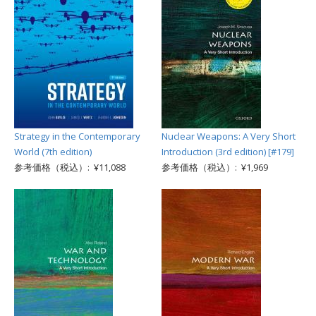
Strategy in the Contemporary
Nuclear Weapons: A Very Short
World (7th edition)
Introduction (3rd edition) [#179]
参考価格（税込）: ¥11,088
参考価格（税込）: ¥1,969