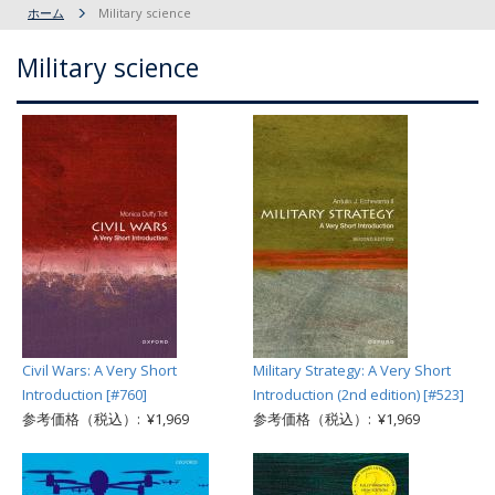
ホーム
Military science
Military science
Civil Wars: A Very Short
Military Strategy: A Very Short
Introduction [#760]
Introduction (2nd edition) [#523]
参考価格（税込）: ¥1,969
参考価格（税込）: ¥1,969