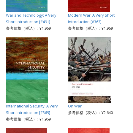
War and Technology: A Very
Modern War: A Very Short
Short Introduction [#491]
Introduction [#363]
参考価格（税込）: ¥1,969
参考価格（税込）: ¥1,969
International Security: A Very
On War
Short Introduction [#369]
参考価格（税込）: ¥2,640
参考価格（税込）: ¥1,969