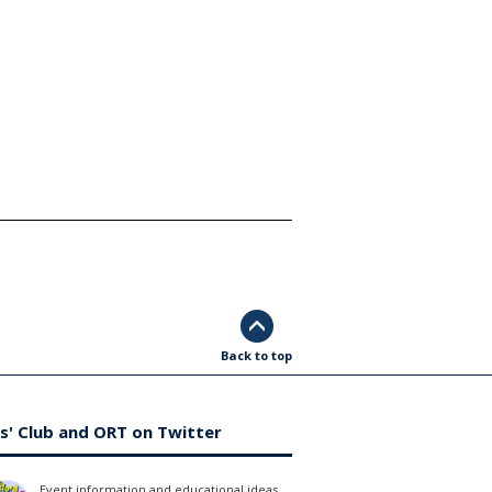
Back to top
s' Club and ORT on Twitter
Event information and educational ideas