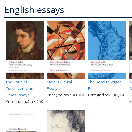
English essays
The Spirit of
Major Cultural
The Road to Wigan
A
Controversy and
Essays
Pier
O
Other Essays
Price(incl.tax): ¥3,960
Price(incl.tax): ¥2,376
G
Price(incl.tax): ¥3,168
P