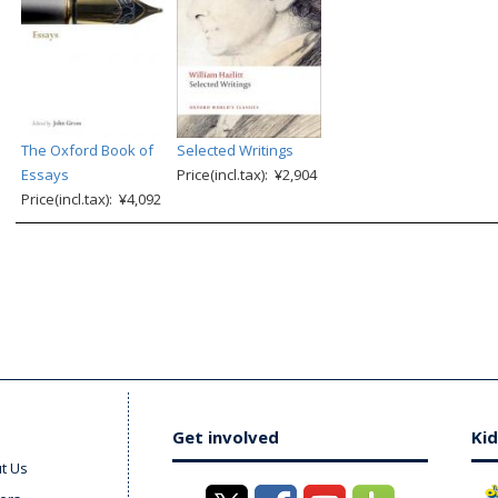
The Oxford Book of
Selected Writings
Essays
Price(incl.tax): ¥2,904
Price(incl.tax): ¥4,092
Get involved
Kid
t Us