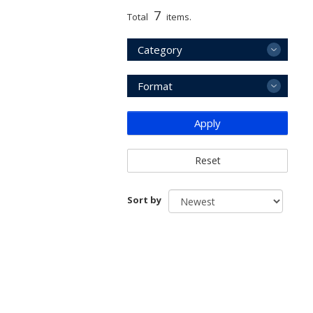
7
Total
items.
Category
Format
Apply
Reset
Sort by