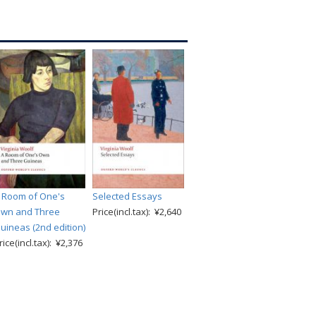
 Room of One's
Selected Essays
wn and Three
Price(incl.tax): ¥2,640
uineas (2nd edition)
rice(incl.tax): ¥2,376