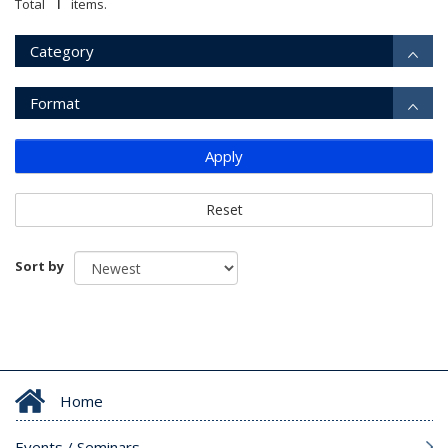
1
Total
items.
Category
Format
Apply
Reset
Sort by
Home
Events / Seminars