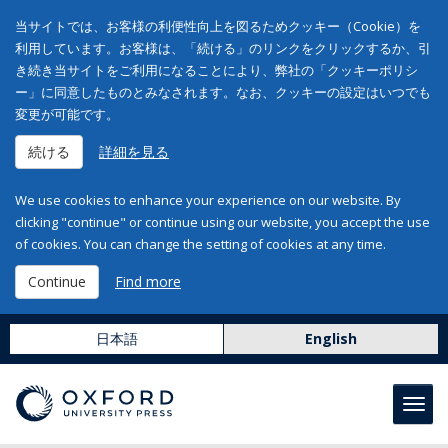
当サイトでは、お客様の利便性向上を図るためクッキー（Cookie）を
利用しています。お客様は、「続ける」のリンクをクリックするか、引
き続き当サイトをご利用になることにより、弊社の「クッキーポリシ
ー」に同意したものとみなされます。なお、クッキーの設定はいつでも
変更が可能です。
続ける
詳細を見る
We use cookies to enhance your experience on our website. By
clicking "continue" or continue using our website, you accept the use
of cookies. You can change the setting of cookies at any time.
Continue
Find more
日本語
English
Toggl
navig