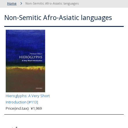
Home
Non-Semitic Afro-Asiatic languages
Non-Semitic Afro-Asiatic languages
Hieroglyphs: A Very Short
Introduction [#113]
Price(incl.tax): ¥1,969