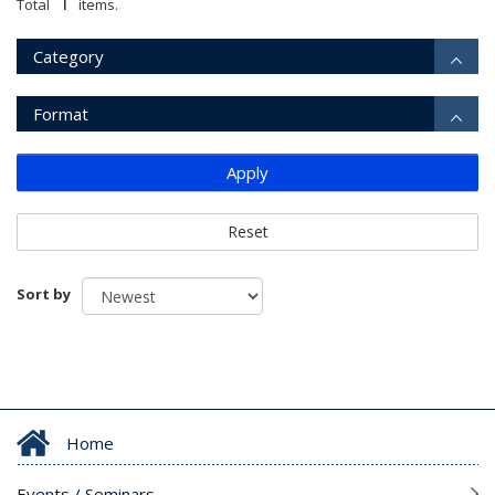
1
Total
items.
Category
Format
Apply
Reset
Sort by
Home
Events / Seminars