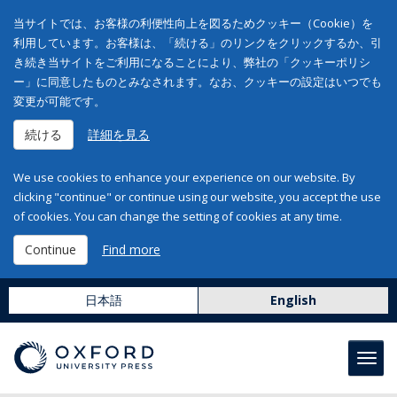
当サイトでは、お客様の利便性向上を図るためクッキー（Cookie）を
利用しています。お客様は、「続ける」のリンクをクリックするか、引
き続き当サイトをご利用になることにより、弊社の「クッキーポリシ
ー」に同意したものとみなされます。なお、クッキーの設定はいつでも
変更が可能です。
続ける
詳細を見る
We use cookies to enhance your experience on our website. By
clicking "continue" or continue using our website, you accept the use
of cookies. You can change the setting of cookies at any time.
Continue
Find more
日本語
English
Toggl
navig