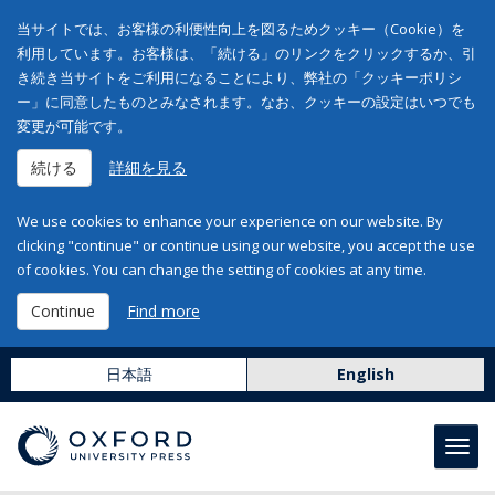
当サイトでは、お客様の利便性向上を図るためクッキー（Cookie）を
利用しています。お客様は、「続ける」のリンクをクリックするか、引
き続き当サイトをご利用になることにより、弊社の「クッキーポリシ
ー」に同意したものとみなされます。なお、クッキーの設定はいつでも
変更が可能です。
続ける
詳細を見る
We use cookies to enhance your experience on our website. By
clicking "continue" or continue using our website, you accept the use
of cookies. You can change the setting of cookies at any time.
Continue
Find more
日本語
English
Toggl
navig