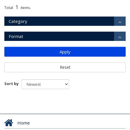
1
Total
items.
Category
Format
Apply
Reset
Sort by
Home