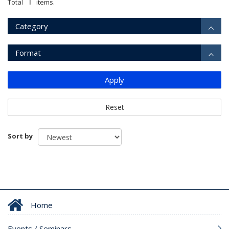
1
Total
items.
Category
Format
Apply
Reset
Sort by
Home
Events / Seminars