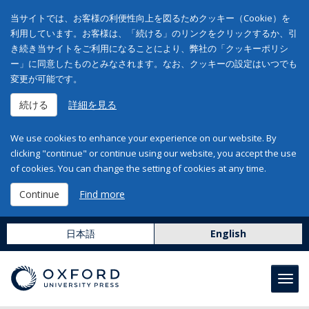
当サイトでは、お客様の利便性向上を図るためクッキー（Cookie）を
利用しています。お客様は、「続ける」のリンクをクリックするか、引
き続き当サイトをご利用になることにより、弊社の「クッキーポリシ
ー」に同意したものとみなされます。なお、クッキーの設定はいつでも
変更が可能です。
続ける
詳細を見る
We use cookies to enhance your experience on our website. By
clicking "continue" or continue using our website, you accept the use
of cookies. You can change the setting of cookies at any time.
Continue
Find more
日本語
English
Toggl
navig