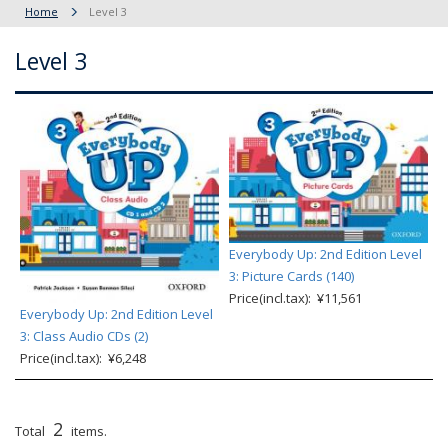
Home
Level 3
Level 3
Everybody Up: 2nd Edition Level
3: Picture Cards (140)
Price(incl.tax): ¥11,561
Everybody Up: 2nd Edition Level
3: Class Audio CDs (2)
Price(incl.tax): ¥6,248
2
Total
items.