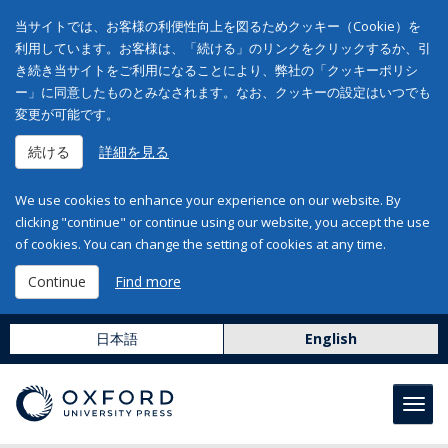
当サイトでは、お客様の利便性向上を図るためクッキー（Cookie）を
利用しています。お客様は、「続ける」のリンクをクリックするか、引
き続き当サイトをご利用になることにより、弊社の「クッキーポリシ
ー」に同意したものとみなされます。なお、クッキーの設定はいつでも
変更が可能です。
続ける
詳細を見る
We use cookies to enhance your experience on our website. By
clicking "continue" or continue using our website, you accept the use
of cookies. You can change the setting of cookies at any time.
Continue
Find more
日本語
English
Toggl
navig