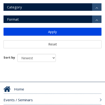
Category
Format
Apply
Reset
Sort by
Home
Events / Seminars