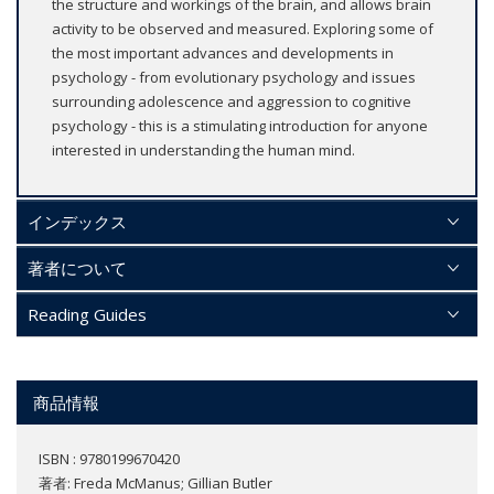
the structure and workings of the brain, and allows brain
activity to be observed and measured. Exploring some of
the most important advances and developments in
psychology - from evolutionary psychology and issues
surrounding adolescence and aggression to cognitive
psychology - this is a stimulating introduction for anyone
interested in understanding the human mind.
インデックス
著者について
Reading Guides
商品情報
ISBN : 9780199670420
著者:
Freda McManus; Gillian Butler