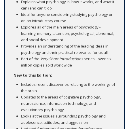
Explains what psychology is, how it works, and what it
can (and can't) do
Ideal for anyone considering studying psychology or
on an introductory course
Explores all of the main areas of psychology -
learning, memory, attention, psychological, abnormal,
and social development
Provides an understanding of the leading ideas in
psychology and their practical relevance for us all
Part of the
Very Short Introductions
series - over six
million copies sold worldwide
New to this Edition:
Includes recent discoveries relating to the workings of
the brain
Updates to the areas of cognitive psychology,
neuroscience, information technology, and
evolutionary psychology
Looks at the issues surrounding psychology and
adolesence, attitudes, and aggression
Updated further reading section for reference