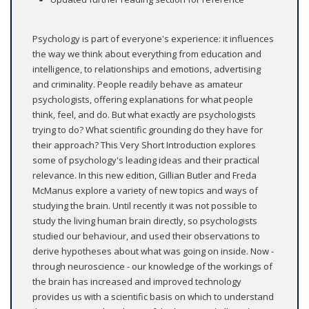
Psychology is part of everyone's experience: it influences
the way we think about everything from education and
intelligence, to relationships and emotions, advertising
and criminality. People readily behave as amateur
psychologists, offering explanations for what people
think, feel, and do. But what exactly are psychologists
trying to do? What scientific grounding do they have for
their approach? This Very Short Introduction explores
some of psychology's leading ideas and their practical
relevance. In this new edition, Gillian Butler and Freda
McManus explore a variety of new topics and ways of
studying the brain. Until recently it was not possible to
study the living human brain directly, so psychologists
studied our behaviour, and used their observations to
derive hypotheses about what was going on inside. Now -
through neuroscience - our knowledge of the workings of
the brain has increased and improved technology
provides us with a scientific basis on which to understand