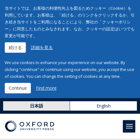
当サイトでは、お客様の利便性向上を図るためクッキー（Cookie）を
利用しています。お客様は、「続ける」のリンクをクリックするか、引
き続き当サイトをご利用になることにより、弊社の「クッキーポリシ
ー」に同意したものとみなされます。なお、クッキーの設定はいつでも
変更が可能です。
続ける
詳細を見る
We use cookies to enhance your experience on our website. By
clicking "continue" or continue using our website, you accept the use
of cookies. You can change the setting of cookies at any time.
Continue
Find more
日本語
English
Toggl
navig