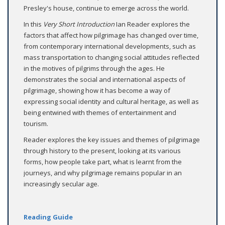
Presley's house, continue to emerge across the world.
In this
Very Short Introduction
Ian Reader explores the
factors that affect how pilgrimage has changed over time,
from contemporary international developments, such as
mass transportation to changing social attitudes reflected
in the motives of pilgrims through the ages. He
demonstrates the social and international aspects of
pilgrimage, showing how it has become a way of
expressing social identity and cultural heritage, as well as
being entwined with themes of entertainment and
tourism.
Reader explores the key issues and themes of pilgrimage
through history to the present, looking at its various
forms, how people take part, what is learnt from the
journeys, and why pilgrimage remains popular in an
increasingly secular age.
Reading Guide