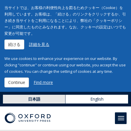
当サイトでは、お客様の利便性向上を図るためクッキー（Cookie）を
利用しています。お客様は、「続ける」のリンクをクリックするか、引
き続き当サイトをご利用になることにより、弊社の「クッキーポリシ
ー」に同意したものとみなされます。なお、クッキーの設定はいつでも
変更が可能です。
続ける
詳細を見る
We use cookies to enhance your experience on our website. By
clicking "continue" or continue using our website, you accept the use
of cookies. You can change the setting of cookies at any time.
Continue
Find more
日本語
English
Toggl
navig