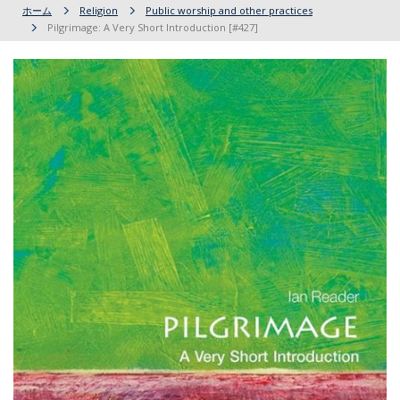
ホーム
Religion
Public worship and other practices
Pilgrimage: A Very Short Introduction [#427]