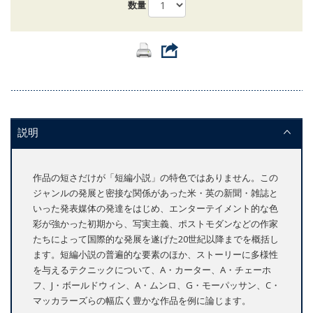
数量
説明
作品の短さだけが「短編小説」の特色ではありません。この
ジャンルの発展と密接な関係があった米・英の新聞・雑誌と
いった発表媒体の発達をはじめ、エンターテイメント的な色
彩が強かった初期から、写実主義、ポストモダンなどの作家
たちによって国際的な発展を遂げた20世紀以降までを概括し
ます。短編小説の普遍的な要素のほか、ストーリーに多様性
を与えるテクニックについて、A・カーター、A・チェーホ
フ、J・ボールドウィン、A・ムンロ、G・モーパッサン、C・
マッカラーズらの幅広く豊かな作品を例に論じます。