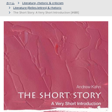
ホーム
Literature, rhetoric & criticism
Literature (Belles-lettres) & rhetoric
The Short Story: A Very Short Introduction [#688]