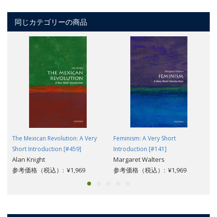
同じカテゴリーの商品
The Mexican Revolution: A Very
Feminism: A Very Short
Short Introduction [#459]
Introduction [#141]
Alan Knight
Margaret Walters
参考価格（税込）: ¥1,969
参考価格（税込）: ¥1,969