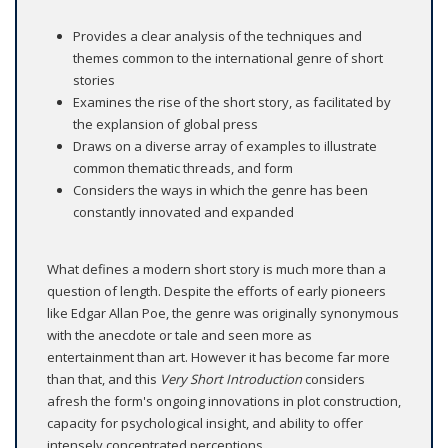
Provides a clear analysis of the techniques and
themes common to the international genre of short
stories
Examines the rise of the short story, as facilitated by
the explansion of global press
Draws on a diverse array of examples to illustrate
common thematic threads, and form
Considers the ways in which the genre has been
constantly innovated and expanded
What defines a modern short story is much more than a
question of length. Despite the efforts of early pioneers
like Edgar Allan Poe, the genre was originally synonymous
with the anecdote or tale and seen more as
entertainment than art. However it has become far more
than that, and this
Very Short Introduction
considers
afresh the form's ongoing innovations in plot construction,
capacity for psychological insight, and ability to offer
intensely concentrated perceptions.