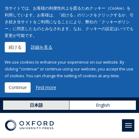
当サイトでは、お客様の利便性向上を図るためクッキー（Cookie）を
利用しています。お客様は、「続ける」のリンクをクリックするか、引
き続き当サイトをご利用になることにより、弊社の「クッキーポリシ
ー」に同意したものとみなされます。なお、クッキーの設定はいつでも
変更が可能です。
続ける
詳細を見る
We use cookies to enhance your experience on our website. By
clicking "continue" or continue using our website, you accept the use
of cookies. You can change the setting of cookies at any time.
Continue
Find more
日本語
English
Toggl
navig