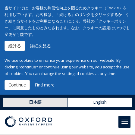
当サイトでは、お客様の利便性向上を図るためクッキー（Cookie）を
利用しています。お客様は、「続ける」のリンクをクリックするか、引
き続き当サイトをご利用になることにより、弊社の「クッキーポリシ
ー」に同意したものとみなされます。なお、クッキーの設定はいつでも
変更が可能です。
続ける
詳細を見る
We use cookies to enhance your experience on our website. By
clicking "continue" or continue using our website, you accept the use
of cookies. You can change the setting of cookies at any time.
Continue
Find more
日本語
English
Toggl
navig