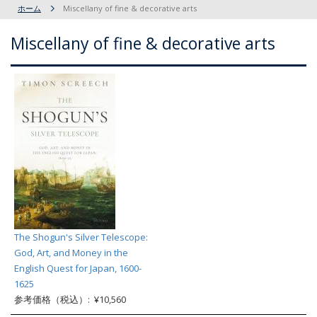
ホーム
Miscellany of fine & decorative arts
Miscellany of fine & decorative arts
The Shogun's Silver Telescope:
God, Art, and Money in the
English Quest for Japan, 1600-
1625
参考価格（税込）: ¥10,560