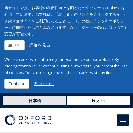
当サイトでは、お客様の利便性向上を図るためクッキー（Cookie）を
利用しています。お客様は、「続ける」のリンクをクリックするか、引
き続き当サイトをご利用になることにより、弊社の「クッキーポリシ
ー」に同意したものとみなされます。なお、クッキーの設定はいつでも
変更が可能です。
続ける
詳細を見る
We use cookies to enhance your experience on our website. By
clicking "continue" or continue using our website, you accept the use
of cookies. You can change the setting of cookies at any time.
Continue
Find more
日本語
English
Toggl
navig