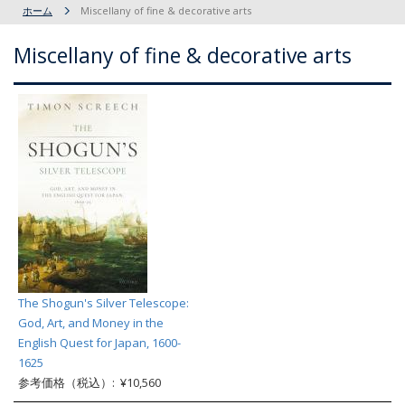
ホーム
Miscellany of fine & decorative arts
Miscellany of fine & decorative arts
The Shogun's Silver Telescope:
God, Art, and Money in the
English Quest for Japan, 1600-
1625
参考価格（税込）: ¥10,560