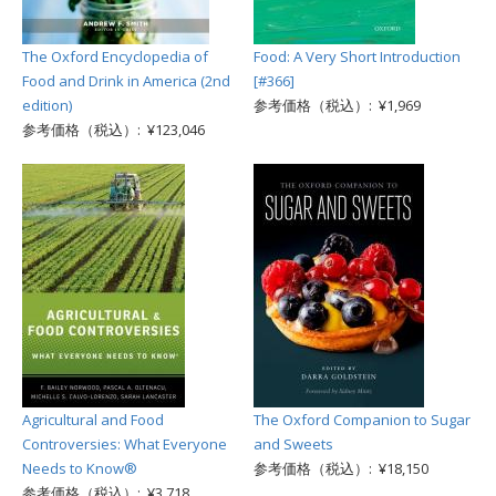
The Oxford Encyclopedia of
Food: A Very Short Introduction
Food and Drink in America (2nd
[#366]
edition)
参考価格（税込）: ¥1,969
参考価格（税込）: ¥123,046
Agricultural and Food
The Oxford Companion to Sugar
Controversies: What Everyone
and Sweets
Needs to Know®
参考価格（税込）: ¥18,150
参考価格（税込）: ¥3,718