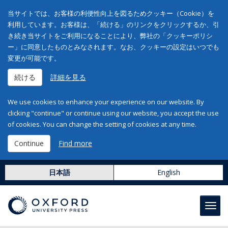
当サイトでは、お客様の利便性向上を図るためクッキー（Cookie）を
利用しています。お客様は、「続ける」のリンクをクリックするか、引
き続き当サイトをご利用になることにより、弊社の「クッキーポリシ
ー」に同意したものとみなされます。なお、クッキーの設定はいつでも
変更が可能です。
続ける
詳細を見る
We use cookies to enhance your experience on our website. By
clicking "continue" or continue using our website, you accept the use
of cookies. You can change the setting of cookies at any time.
Continue
Find more
日本語
English
Toggl
navig