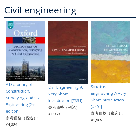
Civil engineering
A Dictionary of
Structural
Civil Engineering: A
Construction,
Engineering: A Very
Very Short
Surveying, and Civil
Short Introduction
Introduction [#331]
Engineering (2nd
[#401]
参考価格（税込）:
edition)
参考価格（税込）:
¥1,969
参考価格（税込）:
¥1,969
¥4,884