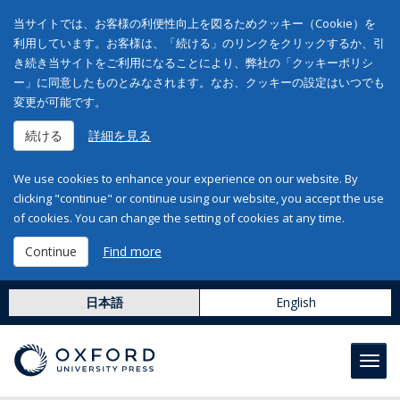
当サイトでは、お客様の利便性向上を図るためクッキー（Cookie）を
利用しています。お客様は、「続ける」のリンクをクリックするか、引
き続き当サイトをご利用になることにより、弊社の「クッキーポリシ
ー」に同意したものとみなされます。なお、クッキーの設定はいつでも
変更が可能です。
続ける
詳細を見る
We use cookies to enhance your experience on our website. By
clicking "continue" or continue using our website, you accept the use
of cookies. You can change the setting of cookies at any time.
Continue
Find more
日本語
English
Toggl
navig