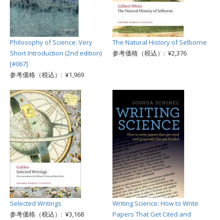
Philosophy of Science: Very
The Natural History of Selborne
Short Introduction (2nd edition)
参考価格（税込）: ¥2,376
[#067]
参考価格（税込）: ¥1,969
Selected Writings
Writing Science: How to Write
参考価格（税込）: ¥3,168
Papers That Get Cited and