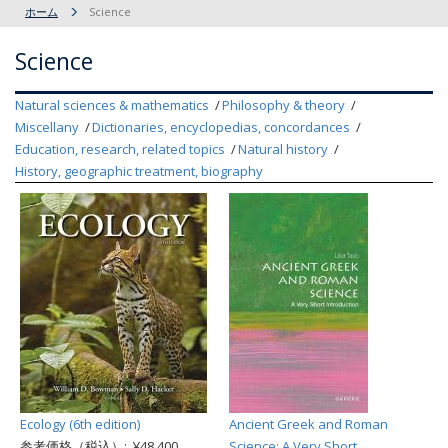
ホーム
Science
Science
Natural sciences & mathematics
Philosophy & theory
Miscellany
Dictionaries, encyclopedias, concordances
Education, research, related topics
Natural history
History, geographic treatment, biography
Ecology (6th edition)
Ancient Greek and Roman
参考価格（税込）: ¥48,400
Science: A Very Short