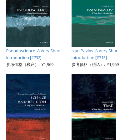
Pseudoscience: A Very Short
Ivan Pavlov: A Very Short
Introduction [#732]
Introduction [#715]
参考価格（税込）: ¥1,969
参考価格（税込）: ¥1,969