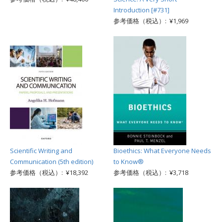
Introduction [#731]
参考価格（税込）: ¥1,969
Scientific Writing and
Bioethics: What Everyone Needs
Communication (5th edition)
to Know®
参考価格（税込）: ¥18,392
参考価格（税込）: ¥3,718