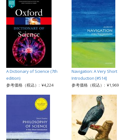
A Dictionary of Science (7th
Navigation: A Very Short
edition)
Introduction [#514]
参考価格（税込）: ¥4,224
参考価格（税込）: ¥1,969