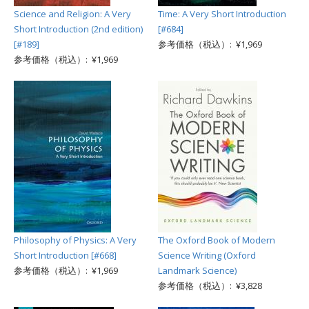
Science and Religion: A Very
Time: A Very Short Introduction
Short Introduction (2nd edition)
[#684]
[#189]
参考価格（税込）: ¥1,969
参考価格（税込）: ¥1,969
Philosophy of Physics: A Very
The Oxford Book of Modern
Short Introduction [#668]
Science Writing (Oxford
参考価格（税込）: ¥1,969
Landmark Science)
参考価格（税込）: ¥3,828