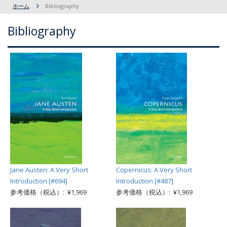
ホーム
Bibliography
Bibliography
Jane Austen: A Very Short
Copernicus: A Very Short
Introduction [#694]
Introduction [#487]
参考価格（税込）: ¥1,969
参考価格（税込）: ¥1,969