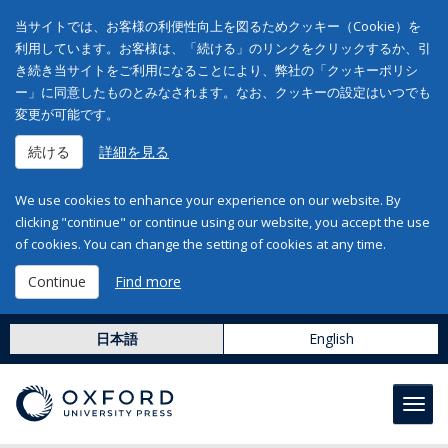
当サイトでは、お客様の利便性向上を図るためクッキー（Cookie）を
利用しています。お客様は、「続ける」のリンクをクリックするか、引
き続き当サイトをご利用になることにより、弊社の「クッキーポリシ
ー」に同意したものとみなされます。なお、クッキーの設定はいつでも
変更が可能です。
続ける
詳細を見る
We use cookies to enhance your experience on our website. By
clicking "continue" or continue using our website, you accept the use
of cookies. You can change the setting of cookies at any time.
Continue
Find more
日本語
English
Toggl
navig