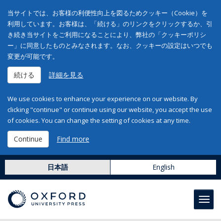
当サイトでは、お客様の利便性向上を図るためクッキー（Cookie）を
利用しています。お客様は、「続ける」のリンクをクリックするか、引
き続き当サイトをご利用になることにより、弊社の「クッキーポリシ
ー」に同意したものとみなされます。なお、クッキーの設定はいつでも
変更が可能です。
続ける
詳細を見る
We use cookies to enhance your experience on our website. By
clicking "continue" or continue using our website, you accept the use
of cookies. You can change the setting of cookies at any time.
Continue
Find more
日本語
English
Toggl
navig