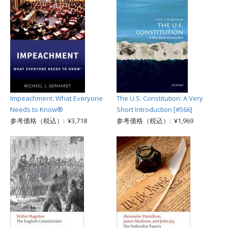
Impeachment: What Everyone
The U.S. Constitution: A Very
Needs to Know®
Short Introduction [#566]
参考価格（税込）: ¥3,718
参考価格（税込）: ¥1,969