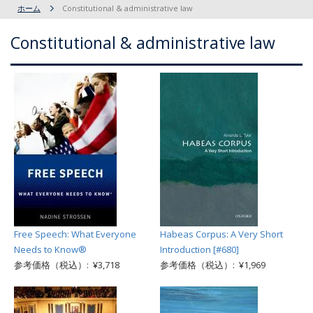
ホーム
Constitutional & administrative law
Constitutional & administrative law
Free Speech: What Everyone
Habeas Corpus: A Very Short
Needs to Know®
Introduction [#680]
参考価格（税込）: ¥3,718
参考価格（税込）: ¥1,969