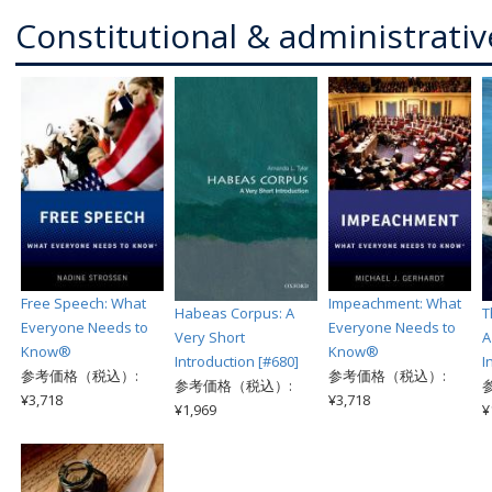
Constitutional & administrativ
Free Speech: What
Impeachment: What
Habeas Corpus: A
T
Everyone Needs to
Everyone Needs to
Very Short
A
Know®
Know®
Introduction [#680]
I
参考価格（税込）:
参考価格（税込）:
参考価格（税込）:
¥3,718
¥3,718
¥1,969
¥