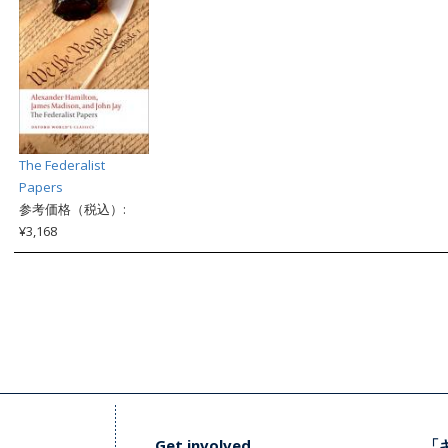
The Federalist
Papers
参考価格（税込）:
¥3,168
Get involved
「キ