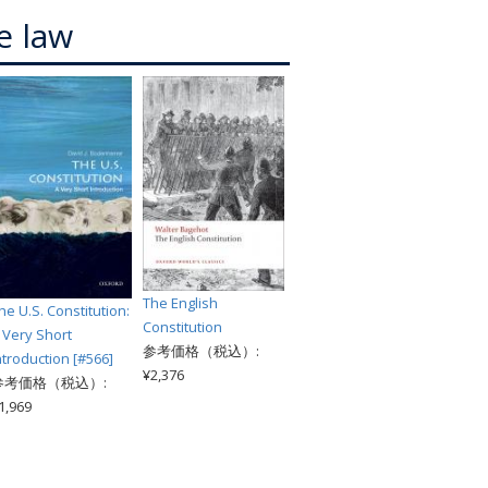
索
e law
The English
he U.S. Constitution:
Constitution
 Very Short
参考価格（税込）:
ntroduction [#566]
¥2,376
参考価格（税込）:
1,969