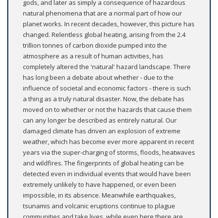
gods, and later as simply a consequence of hazardous
natural phenomena that are a normal part of how our
planet works. In recent decades, however, this picture has
changed. Relentless global heating, arising from the 2.4
trillion tonnes of carbon dioxide pumped into the
atmosphere as a result of human activities, has
completely altered the 'natural' hazard landscape. There
has long been a debate about whether - due to the
influence of societal and economic factors - there is such
a thing as a truly natural disaster. Now, the debate has
moved on to whether or not the hazards that cause them
can any longer be described as entirely natural. Our
damaged climate has driven an explosion of extreme
weather, which has become ever more apparent in recent
years via the super-charging of storms, floods, heatwaves
and wildfires. The fingerprints of global heating can be
detected even in individual events that would have been
extremely unlikely to have happened, or even been
impossible, in its absence. Meanwhile earthquakes,
tsunamis and volcanic eruptions continue to plague
communities and take lives, while even here there are