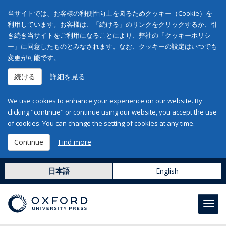
当サイトでは、お客様の利便性向上を図るためクッキー（Cookie）を
利用しています。お客様は、「続ける」のリンクをクリックするか、引
き続き当サイトをご利用になることにより、弊社の「クッキーポリシ
ー」に同意したものとみなされます。なお、クッキーの設定はいつでも
変更が可能です。
続ける
詳細を見る
We use cookies to enhance your experience on our website. By
clicking "continue" or continue using our website, you accept the use
of cookies. You can change the setting of cookies at any time.
Continue
Find more
日本語
English
Toggl
navig