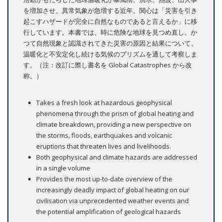
を増加させ、異常気象が急増する近年、関心は「災害を引き
起こすハザードが完全に自然なものであると言えるか」に移
行しています。本書では、時に危険な地球を見つめ直し、か
つて自然現象と認識されてきた災害の原因と結果について、
温暖化と不安定化し続ける気候のプリズムを通して考察しま
す。（注：改訂に際し書名を Global Catastrophes から改
称。）
Takes a fresh look at hazardous geophysical
phenomena through the prism of global heating and
climate breakdown, providing a new perspective on
the storms, floods, earthquakes and volcanic
eruptions that threaten lives and livelihoods.
Both geophysical and climate hazards are addressed
in a single volume
Provides the most up-to-date overview of the
increasingly deadly impact of global heating on our
civilisation via unprecedented weather events and
the potential amplification of geological hazards