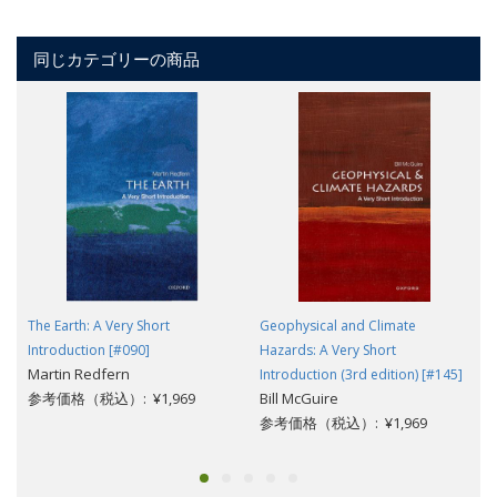
同じカテゴリーの商品
The Earth: A Very Short
Geophysical and Climate
Introduction [#090]
Hazards: A Very Short
Martin Redfern
Introduction (3rd edition) [#145]
参考価格（税込）: ¥1,969
Bill McGuire
参考価格（税込）: ¥1,969