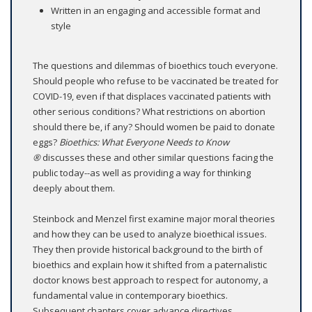
Written in an engaging and accessible format and
style
The questions and dilemmas of bioethics touch everyone.
Should people who refuse to be vaccinated be treated for
COVID-19, even if that displaces vaccinated patients with
other serious conditions? What restrictions on abortion
should there be, if any? Should women be paid to donate
eggs?
Bioethics: What Everyone Needs to Know
®
discusses these and other similar questions facing the
public today--as well as providing a way for thinking
deeply about them.
Steinbock and Menzel first examine major moral theories
and how they can be used to analyze bioethical issues.
They then provide historical background to the birth of
bioethics and explain how it shifted from a paternalistic
doctor knows best approach to respect for autonomy, a
fundamental value in contemporary bioethics.
Subsequent chapters cover advance directives,