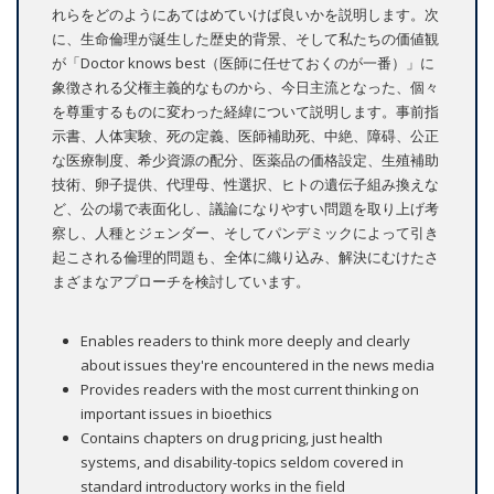
れらをどのようにあてはめていけば良いかを説明します。次
に、生命倫理が誕生した歴史的背景、そして私たちの価値観
が「Doctor knows best（医師に任せておくのが一番）」に
象徴される父権主義的なものから、今日主流となった、個々
を尊重するものに変わった経緯について説明します。事前指
示書、人体実験、死の定義、医師補助死、中絶、障碍、公正
な医療制度、希少資源の配分、医薬品の価格設定、生殖補助
技術、卵子提供、代理母、性選択、ヒトの遺伝子組み換えな
ど、公の場で表面化し、議論になりやすい問題を取り上げ考
察し、人種とジェンダー、そしてパンデミックによって引き
起こされる倫理的問題も、全体に織り込み、解決にむけたさ
まざまなアプローチを検討しています。
Enables readers to think more deeply and clearly
about issues they're encountered in the news media
Provides readers with the most current thinking on
important issues in bioethics
Contains chapters on drug pricing, just health
systems, and disability-topics seldom covered in
standard introductory works in the field