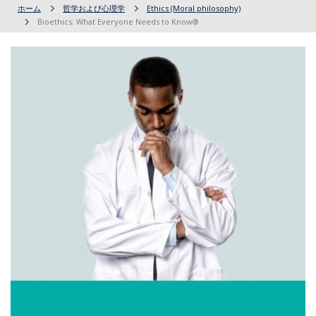
ホーム
哲学および心理学
Ethics (Moral philosophy)
Bioethics: What Everyone Needs to Know®