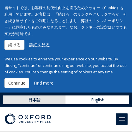
当サイトでは、お客様の利便性向上を図るためクッキー（Cookie）を
利用しています。お客様は、「続ける」のリンクをクリックするか、引
き続き当サイトをご利用になることにより、弊社の「クッキーポリシ
ー」に同意したものとみなされます。なお、クッキーの設定はいつでも
変更が可能です。
続ける
詳細を見る
We use cookies to enhance your experience on our website. By
clicking "continue" or continue using our website, you accept the use
of cookies. You can change the setting of cookies at any time.
Continue
Find more
日本語
English
Toggl
navig