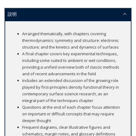
説明
Arranged thematically, with chapters covering
thermodynamics; symmetry and structure; electronic
structure; and the kinetics and dynamics of surfaces
A final chapter covers key experimental techniques,
including some suited to ambient or wet conditions,
providing a unified overview both of classic methods
and of recent advancements in the field
Includes an extended discussion of the growing role
played by first-principles density functional theory in
contemporary surface science research, as an
integral part of the techniques chapter
Questions at the end of each chapter focus attention
on important or difficult concepts that may require
deeper thought
Frequent diagrams, clear illustrative figures and
schematics, margin notes, and glossary definitions