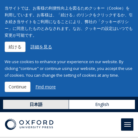
当サイトでは、お客様の利便性向上を図るためクッキー（Cookie）を
利用しています。お客様は、「続ける」のリンクをクリックするか、引
き続き当サイトをご利用になることにより、弊社の「クッキーポリシ
ー」に同意したものとみなされます。なお、クッキーの設定はいつでも
変更が可能です。
続ける
詳細を見る
We use cookies to enhance your experience on our website. By
clicking "continue" or continue using our website, you accept the use
of cookies. You can change the setting of cookies at any time.
Continue
Find more
日本語
English
Toggl
navig